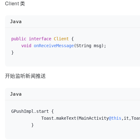
Client 类
public
class
GPushImpl
implements
GPush
 {

private
 List<Client> mClients;

Java
private
 HandlerThread mHandlerThread;

private
 Handler mHandler;

public
interface
Client
 {

private
Random
mRandom
=
new
Random
();

void
onReceiveMessage
(String msg)
;

private
 List<String> msgs = 
new
ArrayList
<String
        {

            add(
"1、文旅部：严查以中老年为目标的包价游产
            add(
"2、加快推进沿长江户籍改革，服务长江经济
            add(
"3、今年首批10家非法社会组织网站被关停
开始监听新闻推送
            add(
"4、上海：5月1日起，电动自行车骑乘人员
            add(
"5、广州：清明祭扫实行实名预约，倡导网上
Java
            add(
"6、河北武安铁矿致6死事故涉嫌瞒报，企业
            add(
"7、黄峥辞任拼多多董事长：将放弃超级表决
            add(
"8、打破国外20年垄断，国产人工心脏研发
GPushImpl.start {

            add(
"9、调查：六成青年入睡时间晚于23点，梦
            Toast.makeText(MainActivity
@this
,it,Toa
        }

        }
    };
