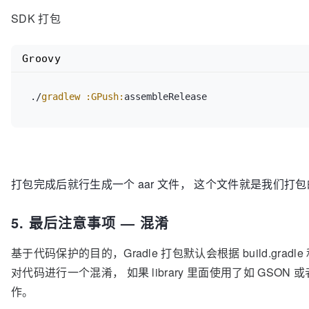
    GPushImpl() {

SDK 打包
        mClients = 
new
ArrayList
<>();

        mHandlerThread = 
new
HandlerThread
(
"Push-Th
        mHandlerThread.start();

Groovy
        mHandler = 
new
Handler
(mHandlerThread.getLoo
    }

 ./
gradlew :
GPush:
assembleRelease 
@Override
public
void
pushMessage
(String msg)
 {

        Iterator<Client> iterator = mClients.iterator();

while
 (iterator.hasNext()) {

            iterator.next().onReceiveMessage(msg);

打包完成后就行生成一个 aar 文件， 这个文件就是我们打
        }

    }

5. 最后注意事项 —
混淆
public
static
void
start
(Client client)
 {

GPushImpl
gPush
=
new
GPushImpl
();

基于代码保护的目的，Gradle 打包默认会根据 build.gradle 和
        gPush.mClients.add(client);

对代码进行一个混淆， 如果 library 里面使用了如 GSON
        gPush.mHandler.post(gPush.mRunnable);

作。
    }
