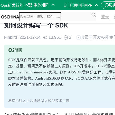
媒体矩阵
vOps研发效能
开源中国APP
切
登录
如何设计编写一个 SDK
Finbird
2021-12-14
13,961
2
收录于
开发技能
专
SDK是软件开发工具包，用于辅助开发特定软件，而App开发
定、规范、精简及不依赖第三方原则。iOS开发中，SDK以静
过EmbeddedFramework实现。制作iOSSDK需创建工
脚本合并架构。AndroidSDK则以JAR、SO或AAR文件
发时需注意混淆保护及架构适配。
总结由社区平台通过AI大模型技术生成
App 的开发更偏向于用户层面，从 UI 展示到业务逻辑处