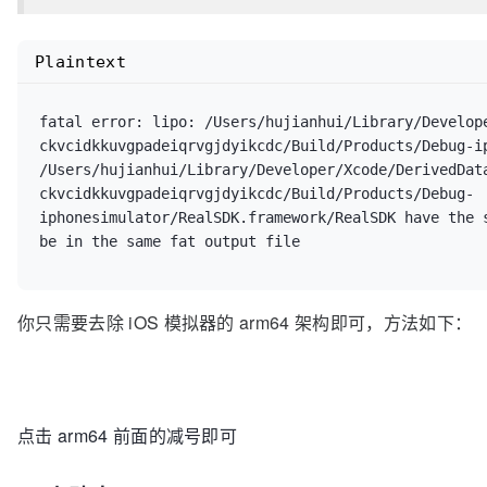
lipo -create "${IPHONE_BUILD}/${PROJECT_NAME}" "${S
output "${OUTPUT_PATH}/${PROJECT_NAME}"
Plaintext
fatal error: lipo: /Users/hujianhui/Library/Develop
ckvcidkkuvgpadeiqrvgjdyikcdc/Build/Products/Debug-ip
/Users/hujianhui/Library/Developer/Xcode/DerivedDat
ckvcidkkuvgpadeiqrvgjdyikcdc/Build/Products/Debug-
iphonesimulator/RealSDK.framework/RealSDK have the s
be in the same fat output file
你只需要去除 iOS 模拟器的 arm64 架构即可，方法如下：
点击 arm64 前面的减号即可