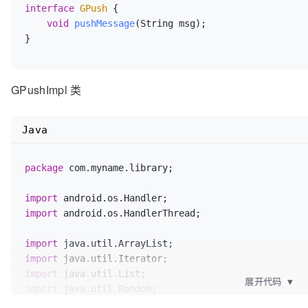
interface
GPush
 {

void
pushMessage
(String msg)
;

GPushImpl 类
Java
package
 com.myname.library;

import
import
 android.os.HandlerThread;

import
import
import
展开代码
▼
import
 java.util.Random;
