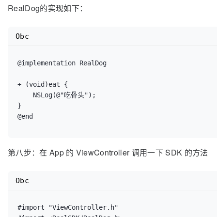
RealDog的实现如下：
Obc
@implementation RealDog

+ (void)eat {

    NSLog(@"吃骨头");

}

@end
第八步：在 App 的 ViewController 调用一下 SDK 的方法
Obc
#import "ViewController.h"
