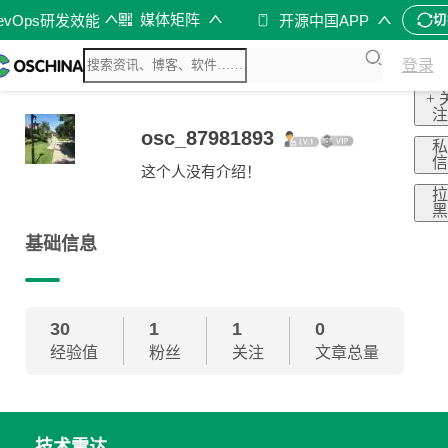
媒体矩阵
evOps研发效能
开源中国APP
切
登录
+ 
osc_87981893
这个人没有介绍！
基础信息
30
1
1
0
经验值
粉丝
关注
文章总量
技术雷达