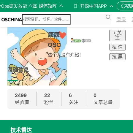
媒体矩阵
vOps研发效能
开源中国APP
切
登录
+ 关
康康
注
OSC
私 信
这个人没有介绍！
拉 黑
基础信息
2499
22
6
0
经验值
粉丝
关注
文章总量
技术雷达