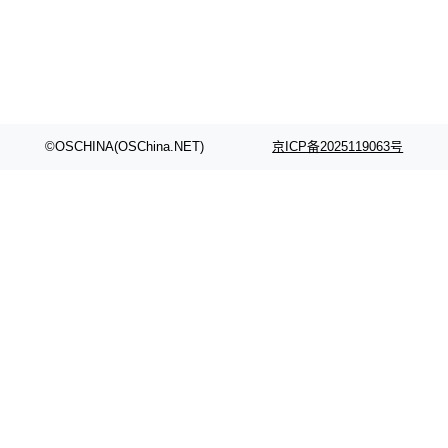
©OSCHINA(OSChina.NET)
京ICP备2025119063号