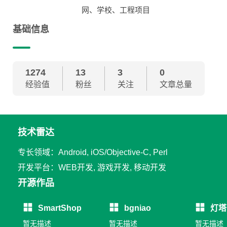
网、学校、工程项目
基础信息
1274
13
3
0
经验值
粉丝
关注
文章总量
技术雷达
专长领域：Android, iOS/Objective-C, Perl
开发平台：WEB开发, 游戏开发, 移动开发
开源作品
SmartShop
bgniao
灯塔
暂无描述
暂无描述
暂无描述