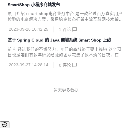
成本，缩短项目周期，提高软件安全质量 我们希望通过gitee
SmartShop 小程序商城发布
平台能让更多的人了解smart shop商城系统，获得大家认可的
同时也希望大家对smart shop提出宝贵的意见，帮助我们不断
项目介绍 smart shop电商业务中台 是一款经过百万真实用户
对系统进行迭代优化，使Smart Shop成为 Java程序员的首选
检验的电商解决方案，采用稳定核心框架主流互联网技术架
商城框架 ！！ 项目介绍 Smart Shop单体版是一款基于 Sprin
构，基于JDK17、spring cloud、Mybatis、Nacos、Redisso
g Boot +Mybat...
2023-09-28 10:42:25
1
评论
n、Redis、Canal的微服务框架。中台系统通过订单中心、会
员中心、营销中心、商家中心、商品中心、财务中心等模块进
基于 Spring Cloud 的 Java 商城系统 Smart Shop 上线
行管理，支持多种业务属性的共性能力，实现了快速部署和服
务复用，围绕大中台和小前台的设计理念，为用户提供便捷、
前言 经过我们的不懈努力，咱们的商城终于要上线啦 这个项
高效的电商解决方案。 我们致力于通过gitee平台分享我们的
目也是咱们有多年研发经验的团队花费了数不清的日夜，在大
产品和技术，欢迎各位积极交流，提出宝贵意见，共同推动系
家的努力下终于可以上线。 首先技术方面我们用的是 Java17
统的迭代优化，更好地服务于用户。 交流需求，交流业务，...
2023-09-27 14:28:14
0
评论
JDK、skywalking8.12.0、spring boot 2.7、dubbo3.2.4 rpc
调用，不用担心技术过时， 开发体验好，效率高 ，并且方便
后期更新迭代。 功能层面我们有 O2O、储值、消费返利、同
城配送，到店自提、库存、代销 等及丰富的营销版块、代客下
单，随着业务发展去不断拓展模块。并且我们可以应用到多重
暂无更多数据
不同的商业模式，及多业务模式可同时运行在一套系统上，让
您花一分钱买到两分货。 我们拥有行业领先的技...