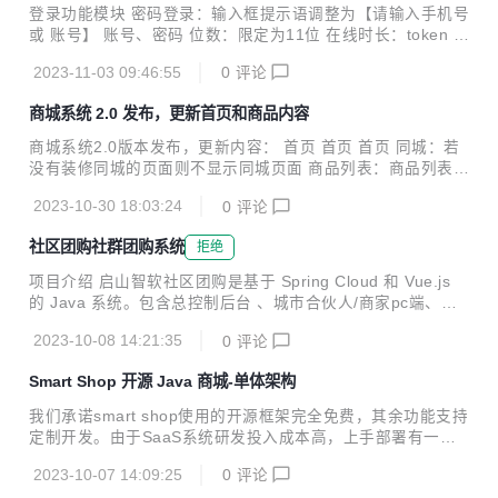
登录功能模块 密码登录：输入框提示语调整为【请输入手机号
或 账号】 账号、密码 位数：限定为11位 在线时长：token 有
效期 30 天 ，避免频繁登录 重复登录：处于登录状态打开后
2023-11-03 09:46:55
0
评论
直接进入系统即可，目前操作用户名和密码没有错误但登录提
示【用户名或密码错误】需要清缓存才行 店铺名称：需将店铺
商城系统 2.0 发布，更新首页和商品内容
名称显示全 重置：所有搜索功能模块中都加上【重置】功能
修改密码 将待修改用户的手机号显示出来，取消脱敏展示样式
商城系统2.0版本发布，更新内容： 首页 首页 首页 同城：若
验证码：改为与登录操作一致滑动图片将验证码填入框内 经营
没有装修同城的页面则不显示同城页面 商品列表：商品列表存
概况模块 日注册用户数：将【今日访客数】改为【今日注册用
在列表中没有图片，而商品详情页内有图片 <p style="margin
户数】，即今日注册成功的总用户数 平台管理模块 菜单顺
2023-10-30 18:03:24
0
评论
-left:0; margin-right:0"><strong><span>分类、金刚区分类
序：店铺管理、供应商管理...
</span></strong></p> <ul> <li><span>定位问题：交互定位
社区团购社群团购系统
拒绝
存在将别的分类定位的位置拿过来的情况，而不是切换到新分
类后重新开始 </span></li> <li><span>遮罩问题：部分区域
项目介绍 启山智软社区团购是基于 Spring Cloud 和 Vue.js
存在遮罩的情况&nbsp;</span></li> <li> ...
的 Java 系统。包含总控制后台 、城市合伙人/商家pc端、团
长/区域团长/提货点后台 、用户端小程序 、H5端等多个操作
2023-10-08 14:21:35
0
评论
模块。为响应用户需求我们新增了后台 DIY 装修拖拽式组件，
淘宝商品 CSV 一键导入，还有与众不同的管理台侧边栏设
Smart Shop 开源 Java 商城-单体架构
计，可支持二开，私有化部署，需求功能定制。 技术架构 技
术选型 技术 说明 官网 Spring Cloud 微服务框架 https://spri
我们承诺smart shop使用的开源框架完全免费，其余功能支持
ng.io/projects/spring-cloud Spring Cloud Alibaba 微服务框
定制开发。由于SaaS系统研发投入成本高，上手部署有一定
架 https://github...
难度, 特开放smart shop商城单体版。 shop商城单体版本主
2023-10-07 14:09:25
0
评论
要目的让开发者注重专注业务，降低技术难度，从而节省人力