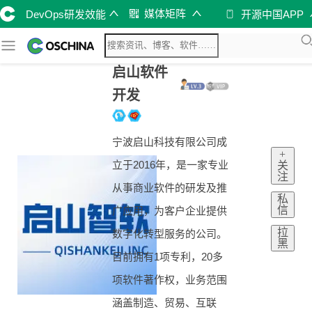
媒体矩阵
DevOps研发效能
开源中国APP
启山软件
开发
宁波启山科技有限公司成
+
立于2016年，是一家专业
关
注
从事商业软件的研发及推
私
信
广应用，为客户企业提供
拉
数字化转型服务的公司。
黑
目前拥有1项专利，20多
项软件著作权，业务范围
涵盖制造、贸易、互联