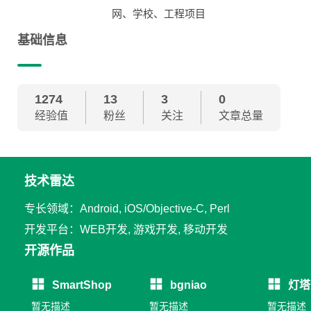
网、学校、工程项目
基础信息
1274
13
3
0
经验值
粉丝
关注
文章总量
技术雷达
专长领域：Android, iOS/Objective-C, Perl
开发平台：WEB开发, 游戏开发, 移动开发
开源作品
SmartShop
bgniao
灯塔
暂无描述
暂无描述
暂无描述