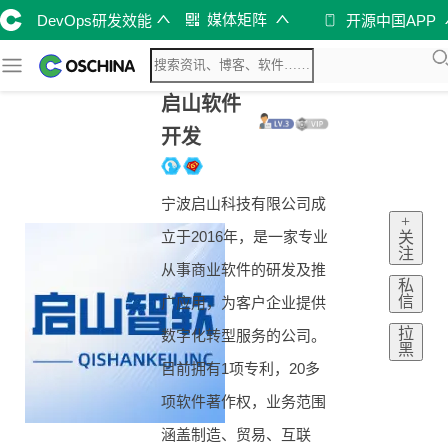
媒体矩阵
DevOps研发效能
开源中国APP
启山软件
开发
宁波启山科技有限公司成
+
立于2016年，是一家专业
关
注
从事商业软件的研发及推
私
信
广应用，为客户企业提供
拉
数字化转型服务的公司。
黑
目前拥有1项专利，20多
项软件著作权，业务范围
涵盖制造、贸易、互联