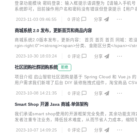
登录功能模块 密码登录：输入框提示语调整为【请输入手机号 或 
系统即可，目前操作用户名和密码没有错误但登录提示【用户名
用户的手机号显示出来，取消脱敏展示样式 验证码：改为与登
2023-11-03 09:46:55
0
评论
分享
总用户数 平台管理模块 菜单顺序：店铺管理、供应商管理...
商城系统 2.0 发布，更新首页和商品内容
商城系统2.0版本发布，更新内容： 首页 首页 首页 同城：若没有装修同城的页
rgin-right:0"><strong><span>分类、金刚区分类</span></strong></p> <ul> <li><span>定位问题：交互定位存在将别的分类定位的位置拿过来的情况，而不是切
2023-10-30 18:03:24
0
评论
分享
社区团购社群团购系统
拒绝
项目介绍 启山智软社区团购是基于 Spring Cloud 和 Vu
用户需求我们新增了后台 DIY 装修拖拽式组件，淘宝商品 CS
ng Cloud 微服务框架 https://spring.io/projects/spring-cloud
2023-10-08 14:21:35
0
评论
分享
Smart Shop 开源 Java 商城-单体架构
我们承诺smart shop使用的开源框架完全免费，其余功能支持
发者注重专注业务，降低技术难度，从而节省人力成本，缩短项目周
rt shop提出宝贵的意见，帮助我们不断对系统进行迭代优化，使Smart
2023-10-07 14:09:25
0
评论
分享