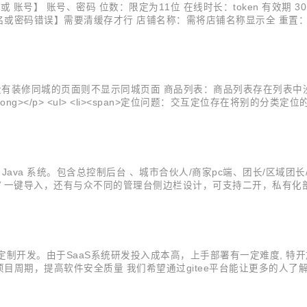
账号】 账号、密码 位数：限定为11位 在线时长：token 有效期 
或密码错误】需要清缓存才行 店铺名称：需将店铺名称显示全 重置：
录操作一致滑动图片将验证码填入框内 经营概况模块 日注册用户数
面则不显示同城页面 商品列表：商品列表存在列表中没有图片，而商品详情页内有图片 <p st
换到新分类后重新开始 </span>
</li> <li><span>遮罩问题：部分区域存在遮罩的情况&nbsp;</span></li> <li> ...
e.js 的 Java 系统。包含总控制后台 、城市合伙人/商家pc端、团长/
V 一键导入，还有与众不同的管理台侧边栏设计，可支持二开，私有化部署，
 Spring Cloud Alibaba 微服务框架 https://github...
定制开发。由于SaaS系统研发投入成本高，上手部署有一定难度, 特开放s
期，提高软件安全质量 我们希望通过gitee平台能让更多的人了解sm
 Shop成为 Java程序员的首选商城框架 ！！ 项目介绍 Smart Shop单