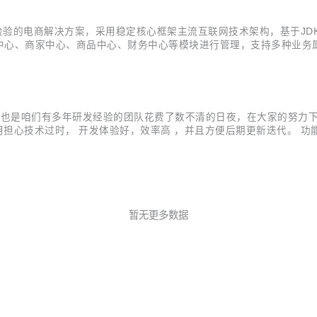
的电商解决方案，采用稳定核心框架主流互联网技术架构，基于JDK17、spring 
销中心、商家中心、商品中心、财务中心等模块进行管理，支持多种业
们致力于通过gitee平台分享我们的产品和技术，欢迎各位积极交流
是咱们有多年研发经验的团队花费了数不清的日夜，在大家的努力下终于可以
3.2.4 rpc 调用，不用担心技术过时， 开发体验好，效率高 ，并且方便后期更
不断拓展模块。并且我们可以应用到多重不同的商业模式，及多业务模
暂无更多数据