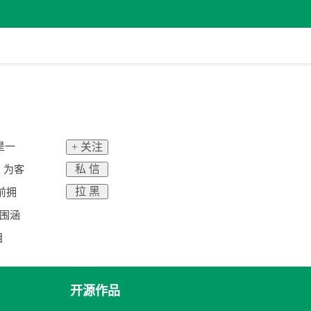
是一
+ 关注
私 信
，为客
拉 黑
前拥
范围涵
目
开源作品