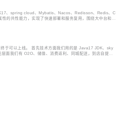
cloud、Mybatis、Nacos、Redisson、Redis、C
务属性的共性能力，实现了快速部署和服务复用，围绕大中台和小
，提出宝贵意见，共同推动系统的迭代优化，更好地服务于用户。
上线。 首先技术方面我们用的是 Java17 JDK、sky
新迭代。 功能层面我们有 O2O、储值、消费返利、同城配送，到店自提、
式可同时运行在一套系统上，让您花一分钱买到两分货。 我们