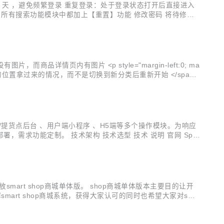
30 天 ，避免频繁登录 重复登录：处于登录状态打开后直接进入
所有搜索功能模块中都加上【重置】功能 修改密码 将待修改
：将【今日访客数】改为【今日注册用户数】，即今日注册成功的
yle="margin-left:0; ma
区域团长/提货点后台 、用户端小程序 、H5端等多个操作模块。为响应
需求功能定制。 技术架构 技术选型 技术 说明 官网 Spri
mart shop商城单体版。 shop商城单体版本主要目的让开
art shop商城系统，获得大家认可的同时也希望大家对sma
体版是一款基于 Spring Boot +Mybat...