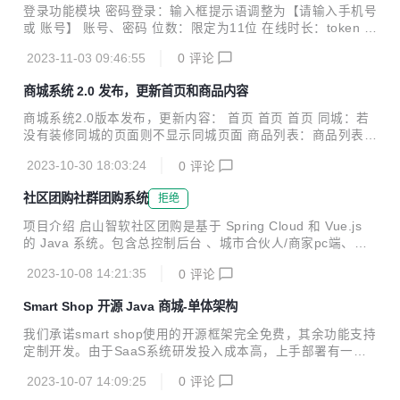
登录功能模块 密码登录：输入框提示语调整为【请输入手机号
或 账号】 账号、密码 位数：限定为11位 在线时长：token 有
效期 30 天 ，避免频繁登录 重复登录：处于登录状态打开后
2023-11-03 09:46:55
0
评论
直接进入系统即可，目前操作用户名和密码没有错误但登录提
示【用户名或密码错误】需要清缓存才行 店铺名称：需将店铺
商城系统 2.0 发布，更新首页和商品内容
名称显示全 重置：所有搜索功能模块中都加上【重置】功能
修改密码 将待修改用户的手机号显示出来，取消脱敏展示样式
商城系统2.0版本发布，更新内容： 首页 首页 首页 同城：若
验证码：改为与登录操作一致滑动图片将验证码填入框内 经营
没有装修同城的页面则不显示同城页面 商品列表：商品列表存
概况模块 日注册用户数：将【今日访客数】改为【今日注册用
在列表中没有图片，而商品详情页内有图片 <p style="margin
户数】，即今日注册成功的总用户数 平台管理模块 菜单顺
2023-10-30 18:03:24
0
评论
-left:0; margin-right:0"><strong><span>分类、金刚区分类
序：店铺管理、供应商管理...
</span></strong></p> <ul> <li><span>定位问题：交互定位
社区团购社群团购系统
拒绝
存在将别的分类定位的位置拿过来的情况，而不是切换到新分
类后重新开始 </span></li> <li><span>遮罩问题：部分区域
项目介绍 启山智软社区团购是基于 Spring Cloud 和 Vue.js
存在遮罩的情况&nbsp;</span></li> <li> ...
的 Java 系统。包含总控制后台 、城市合伙人/商家pc端、团
长/区域团长/提货点后台 、用户端小程序 、H5端等多个操作
2023-10-08 14:21:35
0
评论
模块。为响应用户需求我们新增了后台 DIY 装修拖拽式组件，
淘宝商品 CSV 一键导入，还有与众不同的管理台侧边栏设
Smart Shop 开源 Java 商城-单体架构
计，可支持二开，私有化部署，需求功能定制。 技术架构 技
术选型 技术 说明 官网 Spring Cloud 微服务框架 https://spri
我们承诺smart shop使用的开源框架完全免费，其余功能支持
ng.io/projects/spring-cloud Spring Cloud Alibaba 微服务框
定制开发。由于SaaS系统研发投入成本高，上手部署有一定
架 https://github...
难度, 特开放smart shop商城单体版。 shop商城单体版本主
2023-10-07 14:09:25
0
评论
要目的让开发者注重专注业务，降低技术难度，从而节省人力