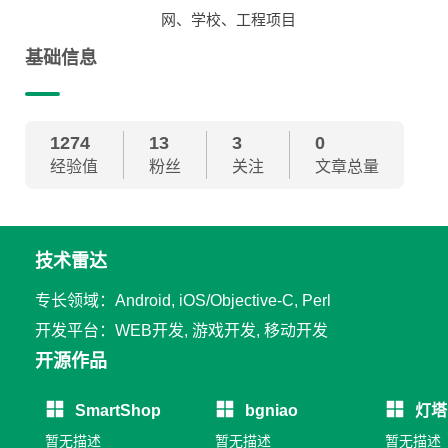
网、学校、工程项目
基础信息
1274
13
3
0
经验值
粉丝
关注
文章总量
技术雷达
专长领域：Android, iOS/Objective-C, Perl
开发平台：WEB开发, 游戏开发, 移动开发
开源作品
SmartShop
bgniao
灯塔
暂无描述
暂无描述
暂无描述