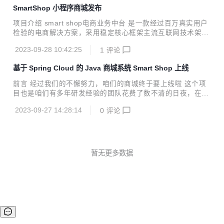
成本，缩短项目周期，提高软件安全质量 我们希望通过gitee
SmartShop 小程序商城发布
平台能让更多的人了解smart shop商城系统，获得大家认可的
同时也希望大家对smart shop提出宝贵的意见，帮助我们不断
项目介绍 smart shop电商业务中台 是一款经过百万真实用户
对系统进行迭代优化，使Smart Shop成为 Java程序员的首选
检验的电商解决方案，采用稳定核心框架主流互联网技术架
商城框架 ！！ 项目介绍 Smart Shop单体版是一款基于 Sprin
构，基于JDK17、spring cloud、Mybatis、Nacos、Redisso
g Boot +Mybat...
2023-09-28 10:42:25
1
评论
n、Redis、Canal的微服务框架。中台系统通过订单中心、会
员中心、营销中心、商家中心、商品中心、财务中心等模块进
基于 Spring Cloud 的 Java 商城系统 Smart Shop 上线
行管理，支持多种业务属性的共性能力，实现了快速部署和服
务复用，围绕大中台和小前台的设计理念，为用户提供便捷、
前言 经过我们的不懈努力，咱们的商城终于要上线啦 这个项
高效的电商解决方案。 我们致力于通过gitee平台分享我们的
目也是咱们有多年研发经验的团队花费了数不清的日夜，在大
产品和技术，欢迎各位积极交流，提出宝贵意见，共同推动系
家的努力下终于可以上线。 首先技术方面我们用的是 Java17
统的迭代优化，更好地服务于用户。 交流需求，交流业务，...
2023-09-27 14:28:14
0
评论
JDK、skywalking8.12.0、spring boot 2.7、dubbo3.2.4 rpc
调用，不用担心技术过时， 开发体验好，效率高 ，并且方便
后期更新迭代。 功能层面我们有 O2O、储值、消费返利、同
城配送，到店自提、库存、代销 等及丰富的营销版块、代客下
单，随着业务发展去不断拓展模块。并且我们可以应用到多重
暂无更多数据
不同的商业模式，及多业务模式可同时运行在一套系统上，让
您花一分钱买到两分货。 我们拥有行业领先的技...