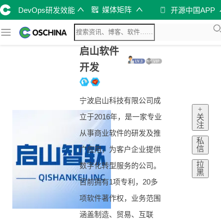
媒体矩阵
DevOps研发效能
开源中国APP
启山软件
开发
宁波启山科技有限公司成
+
立于2016年，是一家专业
关
注
从事商业软件的研发及推
私
信
广应用，为客户企业提供
拉
数字化转型服务的公司。
黑
目前拥有1项专利，20多
项软件著作权，业务范围
涵盖制造、贸易、互联