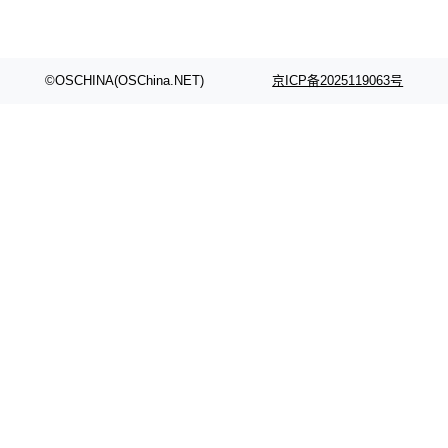
©OSCHINA(OSChina.NET)
京ICP备2025119063号