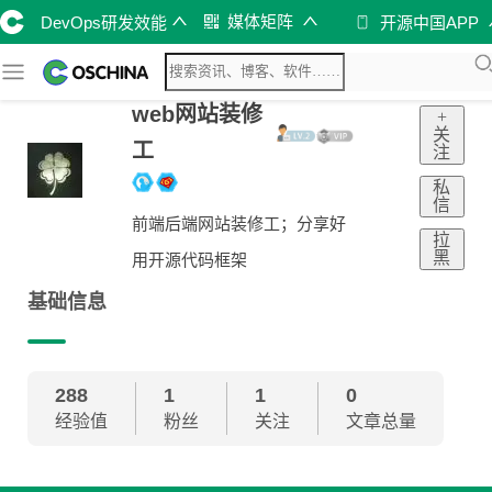
媒体矩阵
DevOps研发效能
开源中国APP
web网站装修
+
关
工
注
私
信
前端后端网站装修工；分享好
拉
黑
用开源代码框架
基础信息
288
1
1
0
经验值
粉丝
关注
文章总量