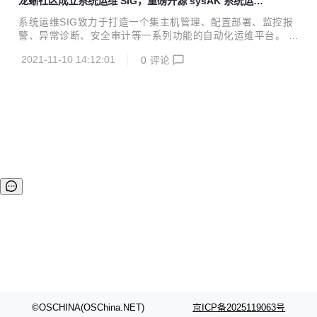
龙蜥社区成立系统运维 SIG，重磅开源 sysAK 系统运维
万服务器的多年运维经验，通过对这些经验进行抽象总结出典
工具集
型场景，针对不同的运维需求提供了一系列工具，形成统一的
系统运维SIG致力于打造一个集主机管理、配置部署、监控报
产品进行服务。工具集包含了很多强大的底层系统运维能力，
警、异常诊断、安全审计等一系列功能的自动化运维平台。 作
这些工具融合到了不同产品的运维平台中，实现高效的自动化
者：毛文安（品文），系统运维SIG负责人； 欢迎更多开发者
运维，更多详情点击图片一键阅读。 双十一咋省钱？KeenTu
2021-11-10 14:12:01
0
评论
加入系统运维 SIG： 网址：https://openanolis.cn/sig/sysom
ne助你业...
邮件列表：sysom@lists.openanolis.cn OpenAnolis 龙蜥社
区（以下简称“龙蜥社区”）正式成立系统运维（System Oper
ation&Maintenance, sysOM）SIG。阿里云和统信软件作为
系统运维 SIG 的联合发起方，将携手龙蜥社区开发者一道，
努力在自动化运维领域构建强大的生态体系，促进...
©OSCHINA(OSChina.NET)
京ICP备2025119063号