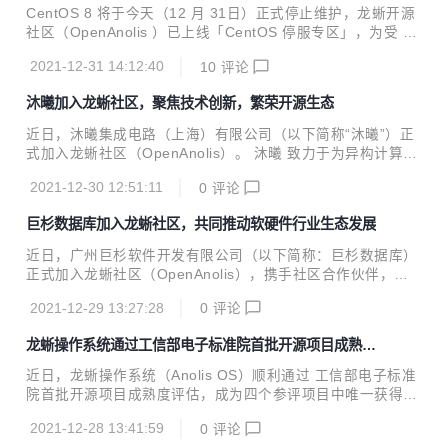
积累推出的新指令集，具有较好的自主性、先进性与兼容性的
CentOS 8 将于今天（12 月 31日）正式停止维护，龙蜥开源
新平台。包括基础架构部分和向量指令、虚拟化、二进制翻译
社区（OpenAnolis ）已上线「CentOS 停服专区」，为受 Ce
等扩展部分，近 2000 条指令。 发布内容 Anolis OS ...
ntOS 停服影响的用户提供迁移方案及长期稳定支持。 此次上
2021-12-31 14:12:40
10
评论
线的 CentOS 停服专区，既有基于龙蜥开源社区能力开发出的
CentOS 停服迁移整体解决方案 AOMS，也有多款与之配套的
沐曦加入龙蜥社区，聚焦技术创新，繁荣开源生态
工具（包括适配客户场景的迁移工具、性能调优工具和软硬件
兼容性验证平台等），方便 CentOS 用户平滑迁移到龙蜥操作
近日，沐曦集成电路（上海）有限公司（以下简称“沐曦”）正
系统（Anolis OS）。 「CentOS 停服专区」详情可参看：
式加入龙蜥社区（OpenAnolis）。 沐曦 致力于为异构计算提
供高性能 GPU 芯片和解决方案。公司于 2020 年 9 月成立于
2021-12-30 12:51:11
0
评论
上海市浦东新区临港新片区，自成立之日起即保持着高速的成
长性，展示出强大的人才号召力、产业资源聚集力、产品研发
巨杉数据库加入龙蜥社区，共同推动软硬件行业生态发展
执行力和产业生态上下游布局能力。 沐曦核心团队成员平均拥
有近 20 年高性能 GPU 产品端到端研发经验，已初步 建立了
近日，广州巨杉软件开发有限公司（以下简称：巨杉数据库）
与服务器 OEM、大数据中心、互联网运营商等目标客户端的
正式加入龙蜥社区（OpenAnolis），携手社区合作伙伴，共
合作关系， 充分推进产业上下游生态的建设。 沐曦曾主导过
同打造开放、共享的行业生态，巨杉数据库签署了 CLA（Con
十多款世界主流高性能 GPU 产品研发，包括 GPU 架构定
2021-12-29 13:27:28
0
评论
tribution License Agreement，贡献者许可协议）。 巨杉数
义、GPU...
据库是一家专注分布式数据库技术研发的数据库独立厂商。自
龙蜥操作系统通过工信部电子标准院首批开源项目成熟度
2011 年成立以来，巨杉数据库坚持从零开始，打造原生分布
评估
式数据库引擎。2017 年，巨杉数据库与阿里云同年入选 Gart
近日，龙蜥操作系统（Anolis OS）顺利通过 工信部电子标准
ner 报告， 成为首家入选 Gartner 报告的国内独立数据库厂
院首批开源项目成熟度评估，成为四个参评项目中唯一获得
商 ，此后连续在 2018、2019、2020 年进入 Gartner 的多个
“卓越级”（最高等级）的开源项目 。 这证明了龙蜥操作系统
数据库象限及大数据...
2021-12-28 13:41:59
0
评论
在社区建设、安全稳定、项目健康度、项目影响力方面的成熟