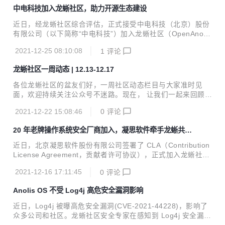
能力与卓越表现。
中电科技加入龙蜥社区，助力开源生态建设
近日，经龙蜥社区综合评估，正式接受中电科技（北京）股份
有限公司（以下简称“中电科技”）加入龙蜥社区（OpenAnoli
s），助力社区开源生态建设。中电科技签署了 CLA（Contrib
2021-12-25 08:10:08
1
评论
ution License Agreement，贡献者许可协议）。 中电科技于
2005 年 4 月成立，是在中国电子科技集团有限公司支持下成
龙蜥社区一周动态 | 12.13-12.17
立的高新技术企业。公司总部坐落在北京，上海、西安、昆
山、天津和长沙设有分公司。 中电科技面向关系国家战略安全
各位龙蜥社区的盆友们好，一周社区动态栏目与大家准时见
的核心领域、关系国家经济命脉的重要行业，提供以电科昆仑
面，欢迎持续关注公众号不迷路。现在， 让我们一起来回顾下
®品牌为主的自主固件系列产品和解决方案，以及以应用软件
社区「12.13-12.17」都有哪些「上新」干货吧。
第三方测评为主导的信息系统质量保障服务。 中电科技以创新
2021-12-22 15:08:46
0
评论
进...
20 年老牌操作系统安全厂商加入，凝思软件牵手龙蜥共筑
国产安全长城
近日，北京凝思软件股份有限公司签署了 CLA（Contribution
License Agreement，贡献者许可协议），正式加入龙蜥社区
（OpenAnolis）。 凝思软件成立于 2001 年，是国内领先的
2021-12-16 17:11:45
0
评论
服务器安全操作系统及整体安全解决方案服务商，为国内大型
基础设施行业提供高性能、高可靠、高安全的安全操作系统产
Anolis OS 不受 Log4j 高危安全漏洞影响
品，以及系统架构设计、操作系统安全增强、系统软件定制、
工程实施和系统运维等相关服务。 龙蜥（OpenAnolis）是国
近日，Log4j 被曝高危安全漏洞(CVE-2021-44228)，影响了
内领先的操作系统开源社区，由国内外主流操作系统、芯片、
众多公司和社区。龙蜥社区安全专家在感知到 Log4j 安全漏洞
云计算公司共同发起，旨在构建一个开源、中立、开放的 Linu