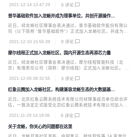
后，快速启动漏洞影响分析，最终确认——Anolis OS 默认搭
x 上游发行版社区及创新平台。 凝思软件副总经理...
2021-12-14 13:47:29
0
评论
载的log4j 版本不受 CVE-2021-44228 的影响，并已在龙蜥社
区发布公告。
普华基础软件加入龙蜥并成为理事单位，共创开源操作系
统新生态
近日，经龙蜥社区理事会表决通过，普华基础软件股份有限公
司（以下简称 “普华基础软件”）正式加入龙蜥社区，并成为社
区理事成员单位。 普华基础软件是中国电子科技集团有限公司
2021-12-10 15:55:39
0
评论
发展基础软件的重要平台，是国内率先可提供从实时嵌入式操
作系统、通用桌面操作系统、服务器操作系统到云操作系统全
摩尔线程正式加入龙蜥社区，国内开源生态再添芯力量
线产品、服务与解决方案的基础软件企业。普华通用操作系统
产品以开源 Linux 为基础，支持 X86、ARM、SW64、Loong
近日，经龙蜥社区理事会表决通过，摩尔线程智能科技（北
Arch 等架构，包含鲲鹏、申威、海光、龙芯、飞腾、兆芯等
京）有限责任公司（简称：摩尔线程）正式加入龙蜥社区。 作
国产芯片，满足信息化基础设施、办公系统、管理系统、业务
为国产全功能 GPU 的领军企业，摩尔线程成立于 2020 年 10
系统、生产作业系统等多个领域的应用需求，为客户提供全生
2021-12-05 08:32:55
3
评论
月，公司基于自主创新的知识产权，专注于研发设计国产全功
命周期的服务保障。 作为软件开...
能 GPU 芯片及相关产品，支持 3D 高速图形渲染、AI 训练推
红象云腾加入龙蜥社区，构建兼容龙蜥生态的大数据基础
理加速、超高清视频编解码和高性能计算等多种组合工作负
平台
载，致力于构建视觉计算及人工智能领域计算平台，助力中国
近日，北京红象云腾系统技术有限公司经理事成员单位综合评
建立本土高性能计算生态系统。其中，操作系统平台和软件生
估，一致决定正式接受北京红象云腾系统技术有限公司加入龙
态对于 GPU 解决方案和应用创新至关重要，只有实现软件和
蜥社区，助力社区开源生态建设。 红象云腾作为中国大数据基
硬件的无缝协作，才能激发更大的创新潜能，为企业用户带来
2021-11-29 14:18:06
0
评论
础软件厂商，为政府和企事业提供基于 Apache Hadoop 生态
更好体验。 龙蜥社区 (Ope...
架构的分布式存储和分布式计算的大数据解决方案。红象云腾
关于龙蜥，你关心的问题都在这里
致力于 Apache Hadoop 架构在中国的普及和推广，专注于打
造中国自主可控的大数据基础存储和处理软件平台。红象云腾
近日，龙蜥开源社区宣布，由阿里云、统信软件等 14 家单位