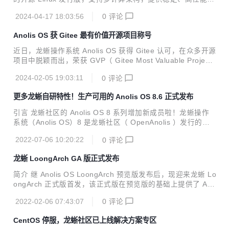
安全、可靠的操作系统支持。Anolis OS 8.9 是 Anolis OS 8
2024-04-17 18:03:56
0
评论
发布的 第 五 个 小版本，本版本全面支持海光四代 CPU 平
台，新增海光、Intel 等平台新功能、新特性，如海光 CSV3
Anolis OS 获 Gitee 最有价值开源项目称号
安全虚拟机全功能（启动、迁移）支持；支持 Intel 最新 EMR
和 SPR 架构处理器，增强 QAT/DLB/IAA 等加速能力。龙蜥
近日，龙蜥操作系统 Anolis OS 获得 Gitee 认可，在众多开源
社区通过软硬协同，不断完善生态，以满足各个行业领域的实
项目中脱颖而出，荣获 GVP（ Gitee Most Valuable Projec
际应用需求。
t，即最有价值开源项目）称号。
2024-02-05 19:03:11
0
评论
更多龙蜥自研特性！生产可用的 Anolis OS 8.6 正式发布
引言 龙蜥社区的 Anolis OS 8 系列增加新成员啦！龙蜥操作
系统（Anolis OS）8 是龙蜥社区（ OpenAnolis ）发行的开
源 Linux 发行版，支持多计算架构，提供稳定、高性能、安
2022-07-06 10:20:22
0
评论
全、可靠的操作系统支持。 Anolis OS 8.6 是 Anolis OS 8 系
列发布的的第三个小版本！新版本的特性、开发节奏和发布内
龙蜥 LoongArch GA 版正式发布
容是如何的呢？本文会给大家做一个相应的介绍。 开发时间
（图/发布节奏排期） Anolis OS 8.6 经历了需求冻结、BETA
简介 继 Anolis OS LoongArch 预览版发布后，现迎来龙蜥 Lo
版本、RC 版本、GA 版本及正式发布阶段。在 5 月 23 日完
ongArch 正式版首发，该正式版在预览版的基础上提供了 App
成 BETA 版本的首发后，RC、GA 版本还进行了产业级别...
Stream、PowerTools 等仓库。Anolis OS 8.4 LoongArch 版
2022-02-06 07:43:07
0
评论
是龙蜥社区发起的项目，完美地支持 LoongArch 体系架构，
是打造国产化生态环境中重要的一项成果。 龙芯指令系统（L
CentOS 停服，龙蜥社区已上线解决方案专区
oongArch®）是龙芯中科基于二十年的 CPU 研制和生态建设