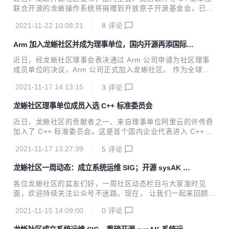
已经和国内、国际多家芯片、操作系统、服务器厂商建立广泛
联合开源的龙蜥操作系统将捐赠到开放原子开源基金会，已全
的合作关系，秉承 “从开源中来，到开源中去〞的思想，积极
票通过项目孵化评审。 龙蜥是基于 Linux 的新一代云原生服
参与国际技术开源社区的建设。 在未来，红象云腾(REDOO
2021-11-22 10:08:21
8
评论
务器操作系统，支持 X86、ARM、龙芯(LoongArch)等多种芯
P)基于 Apache ...
片架构和计算场景，性能和稳定性经受住了历年双 11 的严苛
Arm 加入龙蜥社区并成为理事单位，国内开源再添国际新
考验，为云上典型场景带来 40% 的综合性能提升，故障率降
力量
低 50%，兼容 CentOS 生态，支持一键迁移，并提供全栈国
近日，经龙蜥社区理事会表决通过 Arm 公司申请为社区理事
密能力，致力打造数字经济基础设施的新底座。 针对大家关心
成员单位的决议，Arm 公司正式加入龙蜥社区。 作为全球领
的一些问题，龙蜥社区进行了整理，具体回复如下： 问：为什
先的半导体知识产权公司，Arm 与全球 1000 多家技术和生态
么要把龙蜥捐给开放原子开源基金会？ 答：龙蜥社区 2020 年
2021-11-17 14:13:15
3
评论
系统伙伴携手合作，累计在 2000 多亿颗芯片中实现了先进的
...
计算，广泛应用于传感器、智能手机、汽车、数据中心和超级
龙蜥社区理事单位成员入选 C++ 标准委员会
计算机等应用领域。软件生态是 Arm 生态系统发展的重要环
节，通过包括开源操作系统的软件生态的持续投入，才能为广
近日，龙蜥社区的贡献者之一、来自理事单位阿里云的许传奇
大的软件开发者带来基于 Arm 架构的顺畅开发环境与流畅的
加入了 C++ 标准委员会。这是首个国内企业代表进入 C++ 标
用户体验。 Arm 开源软件工程部门软件社区高级总监 Andrew
准委员会。 C++20 是 C++ 的一个重大更新，例如 Coroutin
Wafaa 表示：“支持开源软件社区及其驱动的创新对于 Arm 生
2021-11-17 13:27:39
5
评论
e、Module、Concept 以及 Range 等。其中 Coroutine 可以
态...
让程序员以同步方式编写高并发的异步代码，会带来性能与开
龙蜥社区一周动态：成立系统运维 SIG；开源 sysAK 系
发效率的双重提升。他们实现了一个高性能的轻量级协程库，
统运维工具集
允许 C++ 开发者以同步方式写异步代码。也正因为这个特
各位龙蜥社区的盆友们好，一周社区动态栏目与大家准时见
点，同步代码可以很方便地切换到协程代码，同时完成异步
面，欢迎持续关注公众号不迷路。现在， 让我们一起来回顾下
化，这往往能获得一个数量级的性能提升。而协程也可以使代
社区「11.08-11.12」都有哪些「上新」干货吧。 龙蜥社区成
码更简洁易懂、方便维护。 但 Coroutine 在...
2021-11-15 14:09:00
0
评论
立系统运维SIG，重磅开源sysAK系统运维工具集 sysAK，全
称是 system analyse kit（中文名青囊），基础来自于阿里百