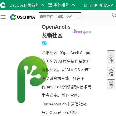
媒体矩阵
DevOps研发效能
开源中国APP
OpenAnolis
龙蜥社区
龙蜥社区（OpenAnolis）-面
+
关
向国际的 AI 原生操作系统开
注
私
源根社区。以“AI × OS × 云”
信
深度融合为主线，打造下一
拉
黑
代 Agentic 操作系统的技术与
生态底座。 社区官网：
OpenAnolis.cn｜微信公众
号：OpenAnolis龙蜥