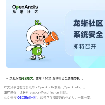
▼ 欢迎点击
阅读原文
，查看「
2022 龙蜥社区全景白皮书
」。
本文分享自微信公众号 - OpenAnolis龙蜥（OpenAnolis）。
如有侵权，请联系 support@oschina.cn 删除。
本文参与“
OSC源创计划
”，欢迎正在阅读的你也加入，一起分享。