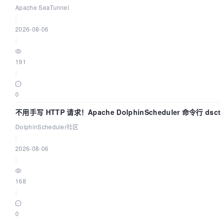
Apache SeaTunnel
|
2026-08-06
|
191
|
0
不用手写 HTTP 请求！Apache DolphinScheduler 命令行 ds
DolphinScheduler社区
|
2026-08-06
|
168
|
0