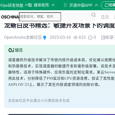
媒体矩阵
vOps研发效能
开源中国APP
切
登录
龙蜥白皮书精选：敏捷开发场景下的调度器
OpenAnolis龙蜥社区
2023-03-16
615
0
收录
调度器热升级技术解决了传统内核升级成本高、优化难以规模
和热替换技术，实现调度器的敏捷开发和毫秒级部署。该技术
器特性，适用于特殊硬件、应用负载的定制化需求。某云Server
用此技术，分别降低了P99延迟和CPU资源浪费，验证了其性
ASPLOS’23上，展示了其在内核调度领域的创新价值。
总结由社区平台通过AI大模型技术生成