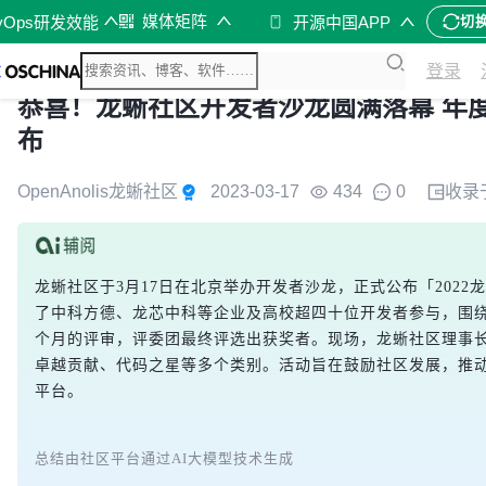
媒体矩阵
vOps研发效能
开源中国APP
切
登录
恭喜！龙蜥社区开发者沙龙圆满落幕 年
布
OpenAnolis龙蜥社区
2023-03-17
434
0
收录
龙蜥社区于3月17日在北京举办开发者沙龙，正式公布「202
了中科方德、龙芯中科等企业及高校超四十位开发者参与，围
个月的评审，评委团最终评选出获奖者。现场，龙蜥社区理事
卓越贡献、代码之星等多个类别。活动旨在鼓励社区发展，推
平台。
总结由社区平台通过AI大模型技术生成