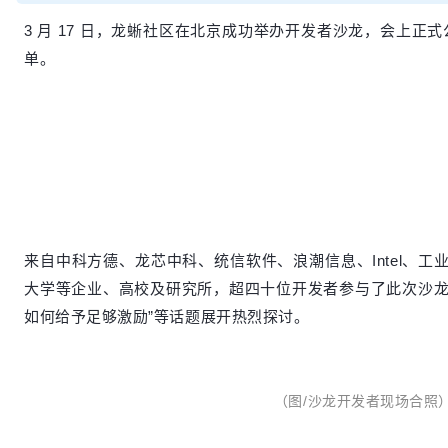
3 月 17 日，龙蜥社区在北京成功举办开发者沙龙，会上正式
单。
来自中科方德、龙芯中科、
统信
软件、
浪潮信息、
Intel、
工
大学等企业、高校及研究所，超四十
位开发者参与了此次沙
如何给予足够激励
”等话题展开热烈探讨
。
（图/沙龙开发者现场合照