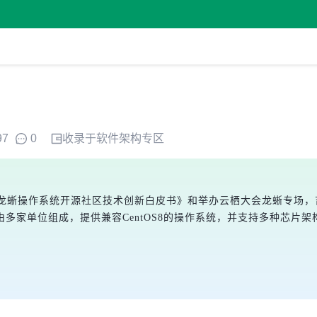
97
0
收录于
软件架构
专区
olis龙蜥操作系统开源社区技术创新白皮书》和举办云栖大会龙蜥专
家单位组成，提供兼容CentOS8的操作系统，并支持多种芯片架构
。