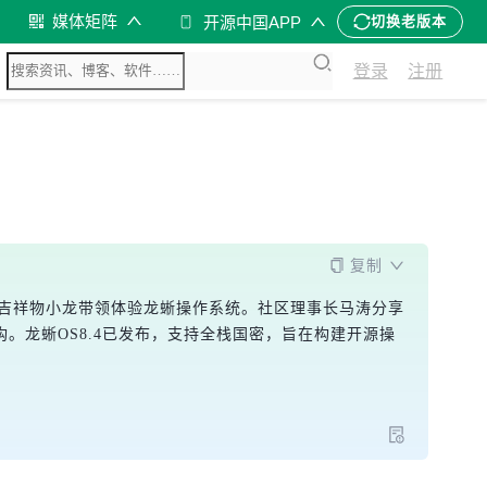
媒体矩阵
开源中国APP
切换老版本
登录
注册
复制
场，吉祥物小龙带领体验龙蜥操作系统。社区理事长马涛分享
。龙蜥OS8.4已发布，支持全栈国密，旨在构建开源操