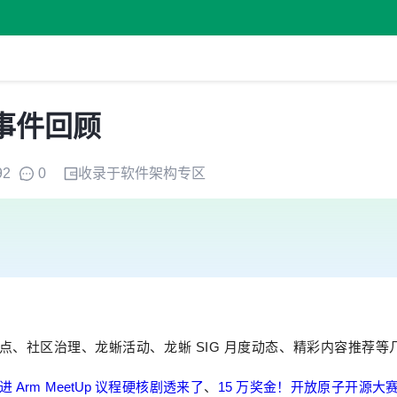
大事件回顾
92
0
收录于
软件架构
专区
点、社区治理、龙蜥活动、龙蜥 SIG 月度动态、精彩内容推荐等
Arm MeetUp 议程硬核剧透来了
、
15 万奖金！开放原子开源大赛 O