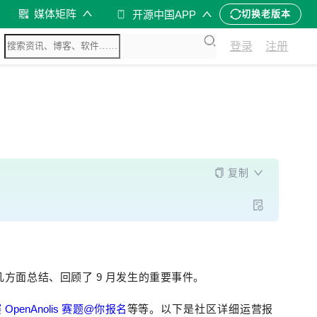
媒体矩阵
开源中国APP
切换老版本
登录
注册
复制
几方面总结、回顾了 9 月发生的重要事件。
penAnolis 赛题@你报名
等等。
以下是社区
详细
运营报