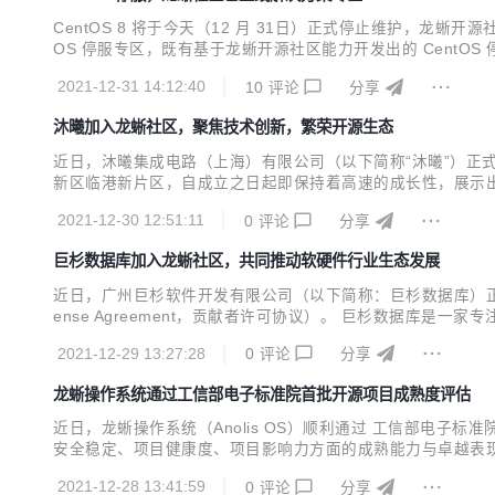
CentOS 8 将于今天（12 月 31日）正式停止维护，龙蜥开源
OS 停服专区，既有基于龙蜥开源社区能力开发出的 Cent
等），方便 CentOS 用户平滑迁移到龙蜥操作系统（Anolis 
2021-12-31 14:12:40
10
评论
分享
沐曦加入龙蜥社区，聚焦技术创新，繁荣开源生态
近日，沐曦集成电路（上海）有限公司（以下简称“沐曦”）正式加入龙
新区临港新片区，自成立之日起即保持着高速的成长性，展示出
U 产品端到端研发经验，已初步 建立了与服务器 OEM、大
2021-12-30 12:51:11
0
评论
分享
研发，包括 GPU 架构定义、GPU...
巨杉数据库加入龙蜥社区，共同推动软硬件行业生态发展
近日，广州巨杉软件开发有限公司（以下简称：巨杉数据库）正式加入龙
ense Agreement，贡献者许可协议）。 巨杉数据库是
年，巨杉数据库与阿里云同年入选 Gartner 报告， 成为首家入选 
2021-12-29 13:27:28
0
评论
分享
龙蜥操作系统通过工信部电子标准院首批开源项目成熟度评估
近日，龙蜥操作系统（Anolis OS）顺利通过 工信部电子
安全稳定、项目健康度、项目影响力方面的成熟能力与卓越表
2021-12-28 13:41:59
0
评论
分享