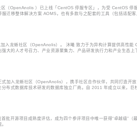
社区（OpenAnolis ）已上线「CentOS 停服专区」，为受 Cent
OS 停服迁移整体解决方案 AOMS，也有多款与之配套的工具（包括适
OS）。 「CentOS 停服专区」详情可参看：
蜥社区（OpenAnolis）。 沐曦 致力于为异构计算提供高性能 GP
强大的人才号召力、产业资源聚集力、产品研发执行力和产业生态上下游布
数据中心、互联网运营商等目标客户端的合作关系， 充分推进产业上下游生
蜥社区（OpenAnolis），携手社区合作伙伴，共同打造开放、共享的行
一家专注分布式数据库技术研发的数据库独立厂商。自 2011 年成立以来
Gartner 报告的国内独立数据库厂商 ，此后连续在 2018、2019、20
标准院首批开源项目成熟度评估，成为四个参评项目中唯一获得“卓越级”
现。