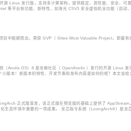
行的开源 Linux 发行版，支持多计算架构，提供稳定、高性能、安全、可靠的操作系统
el 等平台新功能、新特性，如海光 CSV3 安全虚拟机全功能（启动、迁移
断完善生态，以满足各个行业领域的实际应用需求。
目中脱颖而出，荣获 GVP（ Gitee Most Valuable Project
系统（Anolis OS）8 是龙蜥社区（ OpenAnolis ）发行的开源 
系列发布的的第三个小版本！新版本的特性、开发节奏和发布内容是如何的呢？本文会
正式发布阶段。在 5 月 23 日完成 BETA 版本的首发后，RC、GA 版本
oongArch 正式版首发，该正式版在预览版的基础上提供了 AppStream、Powe
国产化生态环境中重要的一项成果。 龙芯指令系统（LoongArch®）是
向量指令、虚拟化、二进制翻译等扩展部分，近 2000 条指令。 发布内容