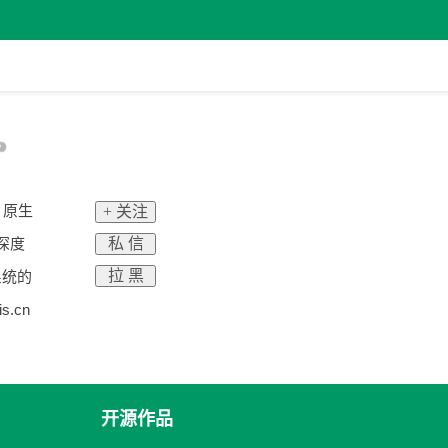
I 原生
+ 关注
私 信
”深度
拉 黑
系统的
.cn
开源作品