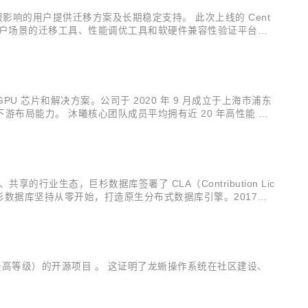
OS 停服影响的用户提供迁移方案及长期稳定支持。 此次上线的 Cent
配客户场景的迁移工具、性能调优工具和软硬件兼容性验证平台
U 芯片和解决方案。公司于 2020 年 9 月成立于上海市浦东
局能力。 沐曦核心团队成员平均拥有近 20 年高性能 GP
态的建设。 沐曦曾主导过十多款世界主流高性能 GPU 产品
业生态，巨杉数据库签署了 CLA（Contribution Lic
，巨杉数据库坚持从零开始，打造原生分布式数据库引擎。2017
20 年进入 Gartner 的多个数据库象限及大数据...
（最高等级）的开源项目 。 这证明了龙蜥操作系统在社区建设、