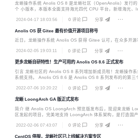
龙蜥操作系统 Anolis OS 8 是龙蜥社区（OpenAnolis）发
个 小版本，本版本全面支持海光四代 CPU 平台，新增海光、Int
QAT/DLB/IAA 等加速能力。龙蜥社区通过软硬协同，不
2024-04-17 18:03:56
0
评论
分享
Anolis OS 获 Gitee 最有价值开源项目称号
近日，龙蜥操作系统 Anolis OS 获得 Gitee 认可，在众多开源项
2024-02-05 19:03:11
0
评论
分享
更多龙蜥自研特性！生产可用的 Anolis OS 8.6 正式发布
引言 龙蜥社区的 Anolis OS 8 系列增加新成员啦！龙蜥操作
系统支持。 Anolis OS 8.6 是 Anolis OS 8 
OS 8.6 经历了需求冻结、BETA 版本、RC 版本、GA 版本及
2022-07-06 10:20:22
0
评论
分享
龙蜥 LoongArch GA 版正式发布
简介 继 Anolis OS LoongArch 预览版发布后，现迎来龙蜥 L
区发起的项目，完美地支持 LoongArch 体系架构，是打造
集，具有较好的自主性、先进性与兼容性的新平台。包括基础架构部分和
2022-02-06 07:43:07
0
评论
分享
CentOS 停服，龙蜥社区已上线解决方案专区