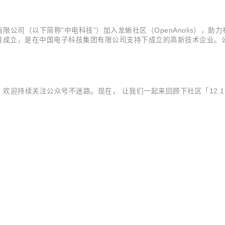
下简称“中电科技”）加入龙蜥社区（OpenAnolis），助力社区开源生态
05 年 4 月成立，是在中国电子科技集团有限公司支持下成立的高新技
经济命脉的重要行业，提供以电科昆仑®品牌为主的自主固件系列产品和
迎持续关注公众号不迷路。现在， 让我们一起来回顾下社区「12.13-