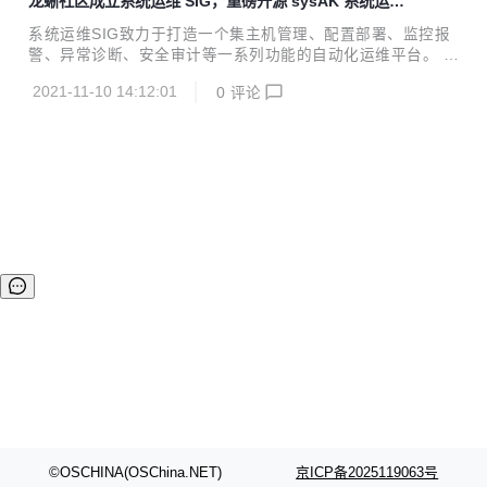
龙蜥社区成立系统运维 SIG，重磅开源 sysAK 系统运维
万服务器的多年运维经验，通过对这些经验进行抽象总结出典
工具集
型场景，针对不同的运维需求提供了一系列工具，形成统一的
系统运维SIG致力于打造一个集主机管理、配置部署、监控报
产品进行服务。工具集包含了很多强大的底层系统运维能力，
警、异常诊断、安全审计等一系列功能的自动化运维平台。 作
这些工具融合到了不同产品的运维平台中，实现高效的自动化
者：毛文安（品文），系统运维SIG负责人； 欢迎更多开发者
运维，更多详情点击图片一键阅读。 双十一咋省钱？KeenTu
2021-11-10 14:12:01
0
评论
加入系统运维 SIG： 网址：https://openanolis.cn/sig/sysom
ne助你业...
邮件列表：sysom@lists.openanolis.cn OpenAnolis 龙蜥社
区（以下简称“龙蜥社区”）正式成立系统运维（System Oper
ation&Maintenance, sysOM）SIG。阿里云和统信软件作为
系统运维 SIG 的联合发起方，将携手龙蜥社区开发者一道，
努力在自动化运维领域构建强大的生态体系，促进...
©OSCHINA(OSChina.NET)
京ICP备2025119063号