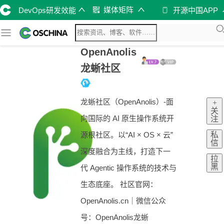
媒体矩阵
DevOps研发效能
开源中国APP
OpenAnolis
龙蜥社区
龙蜥社区（OpenAnolis）-面
+
关
向国际的 AI 原生操作系统开
注
私
源根社区。以“AI × OS × 云”
信
深度融合为主线，打造下一
拉
黑
代 Agentic 操作系统的技术与
生态底座。 社区官网：
OpenAnolis.cn｜微信公众
号：OpenAnolis龙蜥