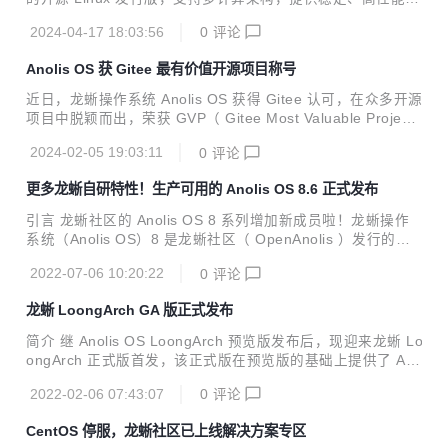
安全、可靠的操作系统支持。Anolis OS 8.9 是 Anolis OS 8
2024-04-17 18:03:56
0
评论
发布的 第 五 个 小版本，本版本全面支持海光四代 CPU 平
台，新增海光、Intel 等平台新功能、新特性，如海光 CSV3
Anolis OS 获 Gitee 最有价值开源项目称号
安全虚拟机全功能（启动、迁移）支持；支持 Intel 最新 EMR
和 SPR 架构处理器，增强 QAT/DLB/IAA 等加速能力。龙蜥
近日，龙蜥操作系统 Anolis OS 获得 Gitee 认可，在众多开源
社区通过软硬协同，不断完善生态，以满足各个行业领域的实
项目中脱颖而出，荣获 GVP（ Gitee Most Valuable Projec
际应用需求。
t，即最有价值开源项目）称号。
2024-02-05 19:03:11
0
评论
更多龙蜥自研特性！生产可用的 Anolis OS 8.6 正式发布
引言 龙蜥社区的 Anolis OS 8 系列增加新成员啦！龙蜥操作
系统（Anolis OS）8 是龙蜥社区（ OpenAnolis ）发行的开
源 Linux 发行版，支持多计算架构，提供稳定、高性能、安
2022-07-06 10:20:22
0
评论
全、可靠的操作系统支持。 Anolis OS 8.6 是 Anolis OS 8 系
列发布的的第三个小版本！新版本的特性、开发节奏和发布内
龙蜥 LoongArch GA 版正式发布
容是如何的呢？本文会给大家做一个相应的介绍。 开发时间
（图/发布节奏排期） Anolis OS 8.6 经历了需求冻结、BETA
简介 继 Anolis OS LoongArch 预览版发布后，现迎来龙蜥 Lo
版本、RC 版本、GA 版本及正式发布阶段。在 5 月 23 日完
ongArch 正式版首发，该正式版在预览版的基础上提供了 App
成 BETA 版本的首发后，RC、GA 版本还进行了产业级别...
Stream、PowerTools 等仓库。Anolis OS 8.4 LoongArch 版
2022-02-06 07:43:07
0
评论
是龙蜥社区发起的项目，完美地支持 LoongArch 体系架构，
是打造国产化生态环境中重要的一项成果。 龙芯指令系统（L
CentOS 停服，龙蜥社区已上线解决方案专区
oongArch®）是龙芯中科基于二十年的 CPU 研制和生态建设