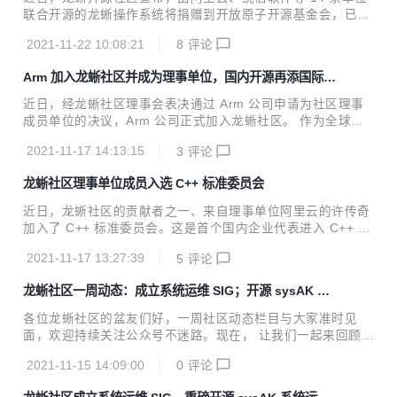
已经和国内、国际多家芯片、操作系统、服务器厂商建立广泛
联合开源的龙蜥操作系统将捐赠到开放原子开源基金会，已全
的合作关系，秉承 “从开源中来，到开源中去〞的思想，积极
票通过项目孵化评审。 龙蜥是基于 Linux 的新一代云原生服
参与国际技术开源社区的建设。 在未来，红象云腾(REDOO
2021-11-22 10:08:21
8
评论
务器操作系统，支持 X86、ARM、龙芯(LoongArch)等多种芯
P)基于 Apache ...
片架构和计算场景，性能和稳定性经受住了历年双 11 的严苛
Arm 加入龙蜥社区并成为理事单位，国内开源再添国际新
考验，为云上典型场景带来 40% 的综合性能提升，故障率降
力量
低 50%，兼容 CentOS 生态，支持一键迁移，并提供全栈国
近日，经龙蜥社区理事会表决通过 Arm 公司申请为社区理事
密能力，致力打造数字经济基础设施的新底座。 针对大家关心
成员单位的决议，Arm 公司正式加入龙蜥社区。 作为全球领
的一些问题，龙蜥社区进行了整理，具体回复如下： 问：为什
先的半导体知识产权公司，Arm 与全球 1000 多家技术和生态
么要把龙蜥捐给开放原子开源基金会？ 答：龙蜥社区 2020 年
2021-11-17 14:13:15
3
评论
系统伙伴携手合作，累计在 2000 多亿颗芯片中实现了先进的
...
计算，广泛应用于传感器、智能手机、汽车、数据中心和超级
龙蜥社区理事单位成员入选 C++ 标准委员会
计算机等应用领域。软件生态是 Arm 生态系统发展的重要环
节，通过包括开源操作系统的软件生态的持续投入，才能为广
近日，龙蜥社区的贡献者之一、来自理事单位阿里云的许传奇
大的软件开发者带来基于 Arm 架构的顺畅开发环境与流畅的
加入了 C++ 标准委员会。这是首个国内企业代表进入 C++ 标
用户体验。 Arm 开源软件工程部门软件社区高级总监 Andrew
准委员会。 C++20 是 C++ 的一个重大更新，例如 Coroutin
Wafaa 表示：“支持开源软件社区及其驱动的创新对于 Arm 生
2021-11-17 13:27:39
5
评论
e、Module、Concept 以及 Range 等。其中 Coroutine 可以
态...
让程序员以同步方式编写高并发的异步代码，会带来性能与开
龙蜥社区一周动态：成立系统运维 SIG；开源 sysAK 系
发效率的双重提升。他们实现了一个高性能的轻量级协程库，
统运维工具集
允许 C++ 开发者以同步方式写异步代码。也正因为这个特
各位龙蜥社区的盆友们好，一周社区动态栏目与大家准时见
点，同步代码可以很方便地切换到协程代码，同时完成异步
面，欢迎持续关注公众号不迷路。现在， 让我们一起来回顾下
化，这往往能获得一个数量级的性能提升。而协程也可以使代
社区「11.08-11.12」都有哪些「上新」干货吧。 龙蜥社区成
码更简洁易懂、方便维护。 但 Coroutine 在...
2021-11-15 14:09:00
0
评论
立系统运维SIG，重磅开源sysAK系统运维工具集 sysAK，全
称是 system analyse kit（中文名青囊），基础来自于阿里百