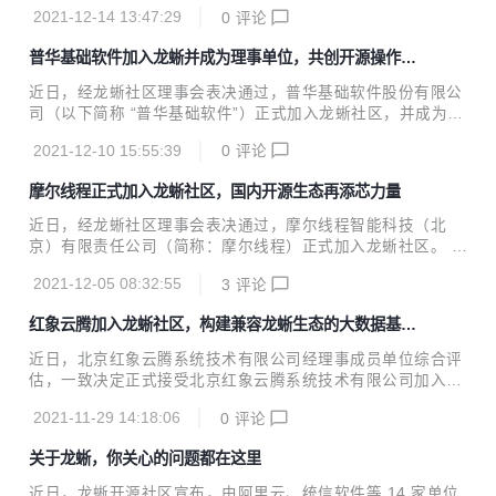
后，快速启动漏洞影响分析，最终确认——Anolis OS 默认搭
x 上游发行版社区及创新平台。 凝思软件副总经理...
2021-12-14 13:47:29
0
评论
载的log4j 版本不受 CVE-2021-44228 的影响，并已在龙蜥社
区发布公告。
普华基础软件加入龙蜥并成为理事单位，共创开源操作系
统新生态
近日，经龙蜥社区理事会表决通过，普华基础软件股份有限公
司（以下简称 “普华基础软件”）正式加入龙蜥社区，并成为社
区理事成员单位。 普华基础软件是中国电子科技集团有限公司
2021-12-10 15:55:39
0
评论
发展基础软件的重要平台，是国内率先可提供从实时嵌入式操
作系统、通用桌面操作系统、服务器操作系统到云操作系统全
摩尔线程正式加入龙蜥社区，国内开源生态再添芯力量
线产品、服务与解决方案的基础软件企业。普华通用操作系统
产品以开源 Linux 为基础，支持 X86、ARM、SW64、Loong
近日，经龙蜥社区理事会表决通过，摩尔线程智能科技（北
Arch 等架构，包含鲲鹏、申威、海光、龙芯、飞腾、兆芯等
京）有限责任公司（简称：摩尔线程）正式加入龙蜥社区。 作
国产芯片，满足信息化基础设施、办公系统、管理系统、业务
为国产全功能 GPU 的领军企业，摩尔线程成立于 2020 年 10
系统、生产作业系统等多个领域的应用需求，为客户提供全生
2021-12-05 08:32:55
3
评论
月，公司基于自主创新的知识产权，专注于研发设计国产全功
命周期的服务保障。 作为软件开...
能 GPU 芯片及相关产品，支持 3D 高速图形渲染、AI 训练推
红象云腾加入龙蜥社区，构建兼容龙蜥生态的大数据基础
理加速、超高清视频编解码和高性能计算等多种组合工作负
平台
载，致力于构建视觉计算及人工智能领域计算平台，助力中国
近日，北京红象云腾系统技术有限公司经理事成员单位综合评
建立本土高性能计算生态系统。其中，操作系统平台和软件生
估，一致决定正式接受北京红象云腾系统技术有限公司加入龙
态对于 GPU 解决方案和应用创新至关重要，只有实现软件和
蜥社区，助力社区开源生态建设。 红象云腾作为中国大数据基
硬件的无缝协作，才能激发更大的创新潜能，为企业用户带来
2021-11-29 14:18:06
0
评论
础软件厂商，为政府和企事业提供基于 Apache Hadoop 生态
更好体验。 龙蜥社区 (Ope...
架构的分布式存储和分布式计算的大数据解决方案。红象云腾
关于龙蜥，你关心的问题都在这里
致力于 Apache Hadoop 架构在中国的普及和推广，专注于打
造中国自主可控的大数据基础存储和处理软件平台。红象云腾
近日，龙蜥开源社区宣布，由阿里云、统信软件等 14 家单位