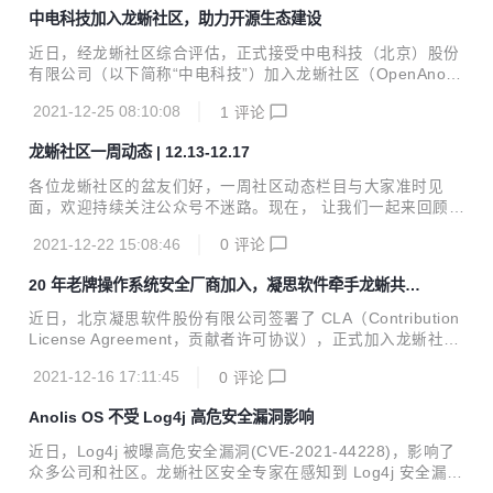
能力与卓越表现。
中电科技加入龙蜥社区，助力开源生态建设
近日，经龙蜥社区综合评估，正式接受中电科技（北京）股份
有限公司（以下简称“中电科技”）加入龙蜥社区（OpenAnoli
s），助力社区开源生态建设。中电科技签署了 CLA（Contrib
2021-12-25 08:10:08
1
评论
ution License Agreement，贡献者许可协议）。 中电科技于
2005 年 4 月成立，是在中国电子科技集团有限公司支持下成
龙蜥社区一周动态 | 12.13-12.17
立的高新技术企业。公司总部坐落在北京，上海、西安、昆
山、天津和长沙设有分公司。 中电科技面向关系国家战略安全
各位龙蜥社区的盆友们好，一周社区动态栏目与大家准时见
的核心领域、关系国家经济命脉的重要行业，提供以电科昆仑
面，欢迎持续关注公众号不迷路。现在， 让我们一起来回顾下
®品牌为主的自主固件系列产品和解决方案，以及以应用软件
社区「12.13-12.17」都有哪些「上新」干货吧。
第三方测评为主导的信息系统质量保障服务。 中电科技以创新
2021-12-22 15:08:46
0
评论
进...
20 年老牌操作系统安全厂商加入，凝思软件牵手龙蜥共筑
国产安全长城
近日，北京凝思软件股份有限公司签署了 CLA（Contribution
License Agreement，贡献者许可协议），正式加入龙蜥社区
（OpenAnolis）。 凝思软件成立于 2001 年，是国内领先的
2021-12-16 17:11:45
0
评论
服务器安全操作系统及整体安全解决方案服务商，为国内大型
基础设施行业提供高性能、高可靠、高安全的安全操作系统产
Anolis OS 不受 Log4j 高危安全漏洞影响
品，以及系统架构设计、操作系统安全增强、系统软件定制、
工程实施和系统运维等相关服务。 龙蜥（OpenAnolis）是国
近日，Log4j 被曝高危安全漏洞(CVE-2021-44228)，影响了
内领先的操作系统开源社区，由国内外主流操作系统、芯片、
众多公司和社区。龙蜥社区安全专家在感知到 Log4j 安全漏洞
云计算公司共同发起，旨在构建一个开源、中立、开放的 Linu