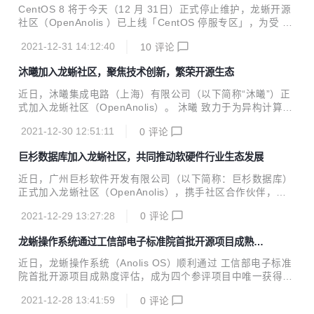
积累推出的新指令集，具有较好的自主性、先进性与兼容性的
CentOS 8 将于今天（12 月 31日）正式停止维护，龙蜥开源
新平台。包括基础架构部分和向量指令、虚拟化、二进制翻译
社区（OpenAnolis ）已上线「CentOS 停服专区」，为受 Ce
等扩展部分，近 2000 条指令。 发布内容 Anolis OS ...
ntOS 停服影响的用户提供迁移方案及长期稳定支持。 此次上
2021-12-31 14:12:40
10
评论
线的 CentOS 停服专区，既有基于龙蜥开源社区能力开发出的
CentOS 停服迁移整体解决方案 AOMS，也有多款与之配套的
沐曦加入龙蜥社区，聚焦技术创新，繁荣开源生态
工具（包括适配客户场景的迁移工具、性能调优工具和软硬件
兼容性验证平台等），方便 CentOS 用户平滑迁移到龙蜥操作
近日，沐曦集成电路（上海）有限公司（以下简称“沐曦”）正
系统（Anolis OS）。 「CentOS 停服专区」详情可参看：
式加入龙蜥社区（OpenAnolis）。 沐曦 致力于为异构计算提
供高性能 GPU 芯片和解决方案。公司于 2020 年 9 月成立于
2021-12-30 12:51:11
0
评论
上海市浦东新区临港新片区，自成立之日起即保持着高速的成
长性，展示出强大的人才号召力、产业资源聚集力、产品研发
巨杉数据库加入龙蜥社区，共同推动软硬件行业生态发展
执行力和产业生态上下游布局能力。 沐曦核心团队成员平均拥
有近 20 年高性能 GPU 产品端到端研发经验，已初步 建立了
近日，广州巨杉软件开发有限公司（以下简称：巨杉数据库）
与服务器 OEM、大数据中心、互联网运营商等目标客户端的
正式加入龙蜥社区（OpenAnolis），携手社区合作伙伴，共
合作关系， 充分推进产业上下游生态的建设。 沐曦曾主导过
同打造开放、共享的行业生态，巨杉数据库签署了 CLA（Con
十多款世界主流高性能 GPU 产品研发，包括 GPU 架构定
2021-12-29 13:27:28
0
评论
tribution License Agreement，贡献者许可协议）。 巨杉数
义、GPU...
据库是一家专注分布式数据库技术研发的数据库独立厂商。自
龙蜥操作系统通过工信部电子标准院首批开源项目成熟度
2011 年成立以来，巨杉数据库坚持从零开始，打造原生分布
评估
式数据库引擎。2017 年，巨杉数据库与阿里云同年入选 Gart
近日，龙蜥操作系统（Anolis OS）顺利通过 工信部电子标准
ner 报告， 成为首家入选 Gartner 报告的国内独立数据库厂
院首批开源项目成熟度评估，成为四个参评项目中唯一获得
商 ，此后连续在 2018、2019、2020 年进入 Gartner 的多个
“卓越级”（最高等级）的开源项目 。 这证明了龙蜥操作系统
数据库象限及大数据...
2021-12-28 13:41:59
0
评论
在社区建设、安全稳定、项目健康度、项目影响力方面的成熟