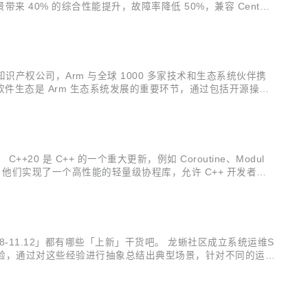
来 40% 的综合性能提升，故障率降低 50%，兼容 CentOS
，具体回复如下： 问：为什么要把龙蜥捐给开放原子开源基金
产权公司，Arm 与全球 1000 多家技术和生态系统伙伴携
件生态是 Arm 生态系统发展的重要环节，通过包括开源操作
社区高级总监 Andrew Wafaa 表示：“支持开源软件社区
 是 C++ 的一个重大更新，例如 Coroutine、Modul
提升。他们实现了一个高性能的轻量级协程库，允许 C++ 开发者以
升。而协程也可以使代码更简洁易懂、方便维护。 但 Coro
11.12」都有哪些「上新」干货吧。 龙蜥社区成立系统运维S
多年运维经验，通过对这些经验进行抽象总结出典型场景，针对不同的运维
平台中，实现高效的自动化运维，更多详情点击图片一键阅读。