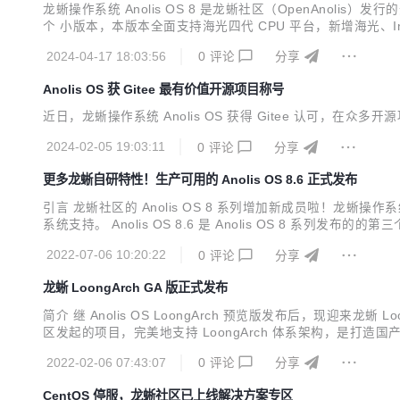
龙蜥操作系统 Anolis OS 8 是龙蜥社区（OpenAnolis）发
个 小版本，本版本全面支持海光四代 CPU 平台，新增海光、Int
QAT/DLB/IAA 等加速能力。龙蜥社区通过软硬协同，不
2024-04-17 18:03:56
0
评论
分享
Anolis OS 获 Gitee 最有价值开源项目称号
近日，龙蜥操作系统 Anolis OS 获得 Gitee 认可，在众多开源项
2024-02-05 19:03:11
0
评论
分享
更多龙蜥自研特性！生产可用的 Anolis OS 8.6 正式发布
引言 龙蜥社区的 Anolis OS 8 系列增加新成员啦！龙蜥操作
系统支持。 Anolis OS 8.6 是 Anolis OS 8 
OS 8.6 经历了需求冻结、BETA 版本、RC 版本、GA 版本及
2022-07-06 10:20:22
0
评论
分享
龙蜥 LoongArch GA 版正式发布
简介 继 Anolis OS LoongArch 预览版发布后，现迎来龙蜥 L
区发起的项目，完美地支持 LoongArch 体系架构，是打造
集，具有较好的自主性、先进性与兼容性的新平台。包括基础架构部分和
2022-02-06 07:43:07
0
评论
分享
CentOS 停服，龙蜥社区已上线解决方案专区