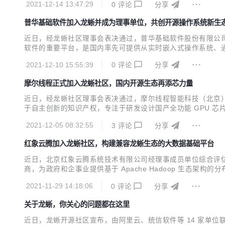
2021-12-14 13:47:29
0
评论
分享
普华基础软件加入龙蜥并成为理事单位，共创开源操作系统新生
近日，经龙蜥社区理事会表决通过，普华基础软件股份有限公司
软件的重要平台，是国内率先可提供从实时嵌入式操作系统、通
为基础，支持 X86、ARM、SW64、LoongArch 
2021-12-10 15:55:39
0
评论
分享
域的应用需求，为客户提供全生命周期的服务保障。 作为软件开.
摩尔线程正式加入龙蜥社区，国内开源生态再添芯力量
近日，经龙蜥社区理事会表决通过，摩尔线程智能科技（北京）有限
于自主创新的知识产权，专注于研发设计国产全功能 GPU 芯
及人工智能领域计算平台，助力中国建立本土高性能计算生态系
2021-12-05 08:32:55
3
评论
分享
新潜能，为企业用户带来更好体验。 龙蜥社区 (Ope...
红象云腾加入龙蜥社区，构建兼容龙蜥生态的大数据基础平台
近日，北京红象云腾系统技术有限公司经理事成员单位综合评
商，为政府和企事业提供基于 Apache Hadoop 生态架构
数据基础存储和处理软件平台。红象云腾已经和国内、国际多家
2021-11-29 14:18:06
0
评论
分享
在未来，红象云腾(REDOOP)基于 Apache ...
关于龙蜥，你关心的问题都在这里
近日，龙蜥开源社区宣布，由阿里云、统信软件等 14 家单位