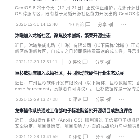
CentOS 8 将于今天（12 月 31日）正式停止维护，龙蜥开源
OS 停服专区，既有基于龙蜥开源社区能力开发出的 Cent
等），方便 CentOS 用户平滑迁移到龙蜥操作系统（Anolis 
2021-12-31 14:12:40
10
评论
分享
沐曦加入龙蜥社区，聚焦技术创新，繁荣开源生态
近日，沐曦集成电路（上海）有限公司（以下简称“沐曦”）正式加入龙
新区临港新片区，自成立之日起即保持着高速的成长性，展示出
U 产品端到端研发经验，已初步 建立了与服务器 OEM、大
2021-12-30 12:51:11
0
评论
分享
研发，包括 GPU 架构定义、GPU...
巨杉数据库加入龙蜥社区，共同推动软硬件行业生态发展
近日，广州巨杉软件开发有限公司（以下简称：巨杉数据库）正式加入龙
ense Agreement，贡献者许可协议）。 巨杉数据库是
年，巨杉数据库与阿里云同年入选 Gartner 报告， 成为首家入选 
2021-12-29 13:27:28
0
评论
分享
龙蜥操作系统通过工信部电子标准院首批开源项目成熟度评估
近日，龙蜥操作系统（Anolis OS）顺利通过 工信部电子
安全稳定、项目健康度、项目影响力方面的成熟能力与卓越表
2021-12-28 13:41:59
0
评论
分享