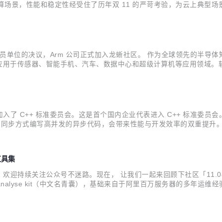
和计算场景，性能和稳定性经受住了历年双 11 的严苛考验，为云上典型场景带
基础设施的新底座。 针对大家关心的一些问题，龙蜥社区进行了整理
员单位的决议，Arm 公司正式加入龙蜥社区。 作为全球领先的半导体知识
泛应用于传感器、智能手机、汽车、数据中心和超级计算机等应用领域。软
m 架构的顺畅开发环境与流畅的用户体验。 Arm 开源软件工程部门软件
+ 标准委员会。这是首个国内企业代表进入 C++ 标准委员会。 C++20
e 可以让程序员以同步方式编写高并发的异步代码，会带来性能与开发效率的双重
地切换到协程代码，同时完成异步化，这往往能获得一个数量级的性能提
工具集
迎持续关注公众号不迷路。现在， 让我们一起来回顾下社区「11.08-
stem analyse kit（中文名青囊），基础来自于阿里百万服务器的
含了很多强大的底层系统运维能力，这些工具融合到了不同产品的运维