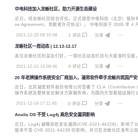
中电科技加入龙蜥社区，助力开源生态建设
近日，经龙蜥社区综合评估，正式接受中电科技（北京）股份有限公司（以
se Agreement，贡献者许可协议）。 中电科技于 20
司。 中电科技面向关系国家战略安全的核心领域、关系国家
2021-12-25 08:10:08
1
评论
分享
障服务。 中电科技以创新进...
龙蜥社区一周动态 | 12.13-12.17
各位龙蜥社区的盆友们好，一周社区动态栏目与大家准时见面，欢
2021-12-22 15:08:46
0
评论
分享
20 年老牌操作系统安全厂商加入，凝思软件牵手龙蜥共筑国产安
近日，北京凝思软件股份有限公司签署了 CLA（Contribution
操作系统及整体安全解决方案服务商，为国内大型基础设施行
相关服务。 龙蜥（OpenAnolis）是国内领先的操作系统
2021-12-16 17:11:45
0
评论
分享
凝思软件副总经理...
Anolis OS 不受 Log4j 高危安全漏洞影响
近日，Log4j 被曝高危安全漏洞(CVE-2021-44228)，
版本不受 CVE-2021-44228 的影响，并已在龙蜥社区发布公