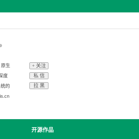
I 原生
+ 关注
私 信
”深度
拉 黑
系统的
.cn
开源作品