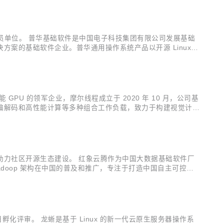
员单位。 普华基础软件是中国电子科技集团有限公司发展基础
案的基础软件企业。普华通用操作系统产品以开源 Linux
基础设施、办公系统、管理系统、业务系统、生产作业系统等多个领
 的领军企业，摩尔线程成立于 2020 年 10 月，公司基
视频编解码和高性能计算等多种组合工作负载，致力于构建视觉计算
新至关重要，只有实现软件和硬件的无缝协作，才能激发更大的创
助力社区开源生态建设。 红象云腾作为中国大数据基础软件厂
 Hadoop 架构在中国的普及和推广，专注于打造中国自主可控的大
来，到开源中去〞的思想，积极参与国际技术开源社区的建设。
评审。 龙蜥是基于 Linux 的新一代云原生服务器操作系