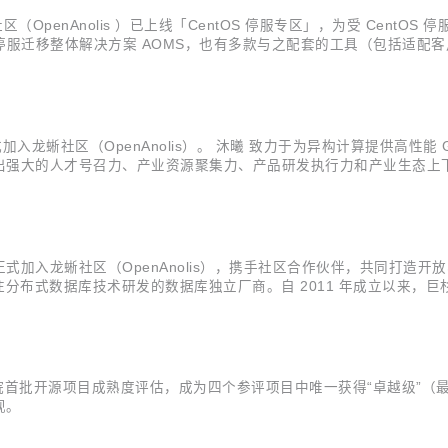
社区（OpenAnolis ）已上线「CentOS 停服专区」，为受 Cent
OS 停服迁移整体解决方案 AOMS，也有多款与之配套的工具（包括适
OS）。 「CentOS 停服专区」详情可参看：
蜥社区（OpenAnolis）。 沐曦 致力于为异构计算提供高性能 GP
强大的人才号召力、产业资源聚集力、产品研发执行力和产业生态上下游布
数据中心、互联网运营商等目标客户端的合作关系， 充分推进产业上下游生
蜥社区（OpenAnolis），携手社区合作伙伴，共同打造开放、共享的行
一家专注分布式数据库技术研发的数据库独立厂商。自 2011 年成立以来
Gartner 报告的国内独立数据库厂商 ，此后连续在 2018、2019、20
标准院首批开源项目成熟度评估，成为四个参评项目中唯一获得“卓越级”
现。