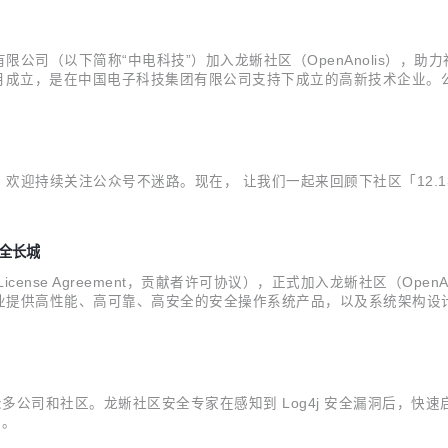
下简称“中电科技”）加入龙蜥社区（OpenAnolis），助力社区开源生态
05 年 4 月成立，是在中国电子科技集团有限公司支持下成立的高新技
经济命脉的重要行业，提供以电科昆仑®品牌为主的自主固件系列产品和
迎持续关注公众号不迷路。现在， 让我们一起来回顾下社区「12.13-
全长城
 License Agreement，贡献者许可协议），正式加入龙蜥社区（Ope
业提供高性能、高可靠、高安全的安全操作系统产品，以及系统架构设
开源社区，由国内外主流操作系统、芯片、云计算公司共同发起，旨在构建一
影响了众多公司和社区。龙蜥社区安全专家在感知到 Log4j 安全漏洞后，快速启
告。