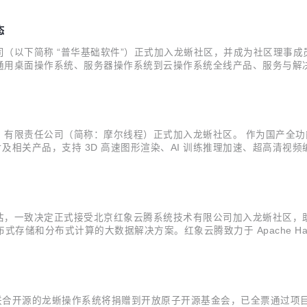
态
（以下简称 “普华基础软件”）正式加入龙蜥社区，并成为社区理事成
用桌面操作系统、服务器操作系统到云操作系统全线产品、服务与解决方
等架构，包含鲲鹏、申威、海光、龙芯、飞腾、兆芯等国产芯片，满足信息化
..
责任公司（简称：摩尔线程）正式加入龙蜥社区。 作为国产全功能 GPU
片及相关产品，支持 3D 高速图形渲染、AI 训练推理加速、超高清
统。其中，操作系统平台和软件生态对于 GPU 解决方案和应用创
估，一致决定正式接受北京红象云腾系统技术有限公司加入龙蜥社区，
的分布式存储和分布式计算的大数据解决方案。红象云腾致力于 Apache
芯片、操作系统、服务器厂商建立广泛的合作关系，秉承 “从开源中
联合开源的龙蜥操作系统将捐赠到开放原子开源基金会，已全票通过项目孵化