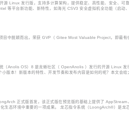
行的开源 Linux 发行版，支持多计算架构，提供稳定、高性能、安全、可靠的操作系统
el 等平台新功能、新特性，如海光 CSV3 安全虚拟机全功能（启动、迁移
断完善生态，以满足各个行业领域的实际应用需求。
目中脱颖而出，荣获 GVP（ Gitee Most Valuable Project
系统（Anolis OS）8 是龙蜥社区（ OpenAnolis ）发行的开源 
系列发布的的第三个小版本！新版本的特性、开发节奏和发布内容是如何的呢？本文会
正式发布阶段。在 5 月 23 日完成 BETA 版本的首发后，RC、GA 版本
oongArch 正式版首发，该正式版在预览版的基础上提供了 AppStream、Powe
国产化生态环境中重要的一项成果。 龙芯指令系统（LoongArch®）是
向量指令、虚拟化、二进制翻译等扩展部分，近 2000 条指令。 发布内容