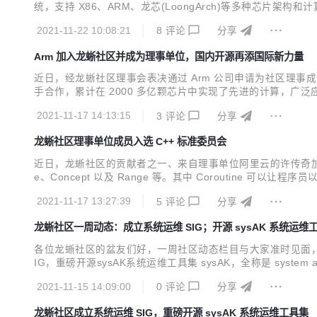
统，支持 X86、ARM、龙芯(LoongArch)等多种芯片架构
生态，支持一键迁移，并提供全栈国密能力，致力打造数字经济
2021-11-22 10:08:21
8
评论
分享
会？ 答：龙蜥社区 2020 年 ...
Arm 加入龙蜥社区并成为理事单位，国内开源再添国际新力量
近日，经龙蜥社区理事会表决通过 Arm 公司申请为社区理事成
手合作，累计在 2000 多亿颗芯片中实现了先进的计算，广
系统的软件生态的持续投入，才能为广大的软件开发者带来基于 Ar
2021-11-17 14:13:15
3
评论
分享
及其驱动的创新对于 Arm 生态...
龙蜥社区理事单位成员入选 C++ 标准委员会
近日，龙蜥社区的贡献者之一、来自理事单位阿里云的许传奇加入了 C+
e、Concept 以及 Range 等。其中 Coroutin
同步方式写异步代码。也正因为这个特点，同步代码可以很方便
2021-11-17 13:27:39
5
评论
分享
utine 在...
龙蜥社区一周动态：成立系统运维 SIG；开源 sysAK 系统运维
各位龙蜥社区的盆友们好，一周社区动态栏目与大家准时见面，欢
IG，重磅开源sysAK系统运维工具集 sysAK，全称是 sy
需求提供了一系列工具，形成统一的产品进行服务。工具集包
2021-11-15 14:09:00
0
评论
分享
双十一咋省钱？KeenTune助你业...
龙蜥社区成立系统运维 SIG，重磅开源 sysAK 系统运维工具集