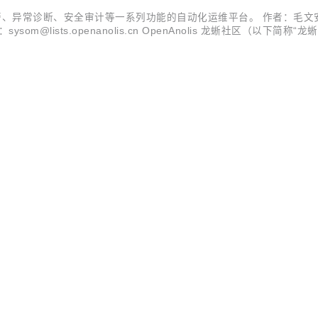
警、异常诊断、安全审计等一系列功能的自动化运维平台。 作者：毛文安
件列表：sysom@lists.openanolis.cn OpenAnolis 龙蜥社区（以下简
 的联合发起方，将携手龙蜥社区开发者一道，努力在自动化运维领域构建强大