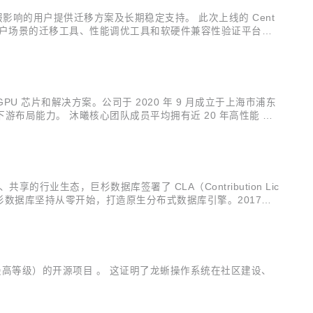
OS 停服影响的用户提供迁移方案及长期稳定支持。 此次上线的 Cent
配客户场景的迁移工具、性能调优工具和软硬件兼容性验证平台
U 芯片和解决方案。公司于 2020 年 9 月成立于上海市浦东
局能力。 沐曦核心团队成员平均拥有近 20 年高性能 GP
态的建设。 沐曦曾主导过十多款世界主流高性能 GPU 产品
业生态，巨杉数据库签署了 CLA（Contribution Lic
，巨杉数据库坚持从零开始，打造原生分布式数据库引擎。2017
20 年进入 Gartner 的多个数据库象限及大数据...
（最高等级）的开源项目 。 这证明了龙蜥操作系统在社区建设、