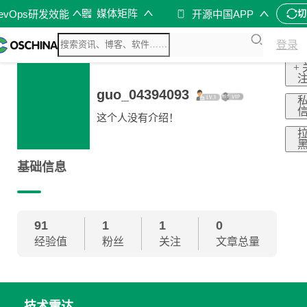
媒体矩阵
evOps研发效能
开源中国APP
切
登录
+ 
guo_04394093
这个人没有介绍！
基础信息
91
1
1
0
经验值
粉丝
关注
文章总量
技术雷达