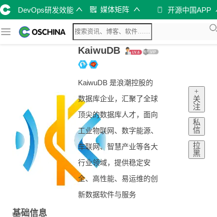
媒体矩阵
DevOps研发效能
开源中国APP
KaiwuDB
KaiwuDB 是浪潮控股的
+
数据库企业，汇聚了全球
关
注
顶尖的数据库人才，面向
私
信
工业物联网、数字能源、
拉
车联网、智慧产业等各大
黑
行业领域，提供稳定安
全、高性能、易运维的创
新数据软件与服务
基础信息