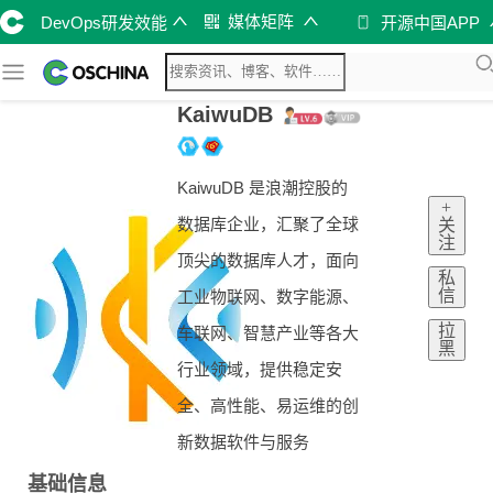
媒体矩阵
DevOps研发效能
开源中国APP
KaiwuDB
KaiwuDB 是浪潮控股的
+
数据库企业，汇聚了全球
关
注
顶尖的数据库人才，面向
私
信
工业物联网、数字能源、
拉
车联网、智慧产业等各大
黑
行业领域，提供稳定安
全、高性能、易运维的创
新数据软件与服务
基础信息