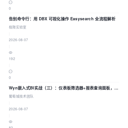
0
告别命令行：用 DBX 可视化操作 Easysearch 全流程解析
极限实验室
|
2026-08-07
|
192
|
0
Wyn嵌入式BI实战（三）：仪表板筛选器+报表查询面板，参
数联动全闭环
葡萄城技术团队
|
2026-08-07
|
82