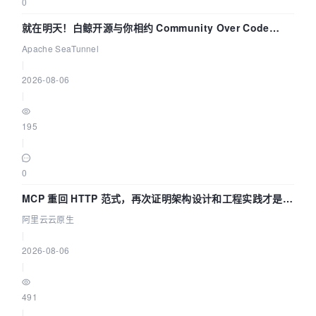
0
就在明天！白鲸开源与你相约 Community Over Code
Asia 2026 主题演讲！
Apache SeaTunnel
|
2026-08-06
|
195
|
0
MCP 重回 HTTP 范式，再次证明架构设计和工程实践才是稀
缺资源
阿里云云原生
|
2026-08-06
|
491
|