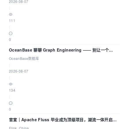
2026-08-07
|
111
|
0
OceanBase 聊聊 Graph Engineering —— 别让一个
Agent 既当运动员又
OceanBase数据库
|
2026-08-07
|
134
|
0
官宣｜Apache Fluss 毕业成为顶级项目，湖流一体开启
Agentic Lake 全面实时化时代
Flink_China