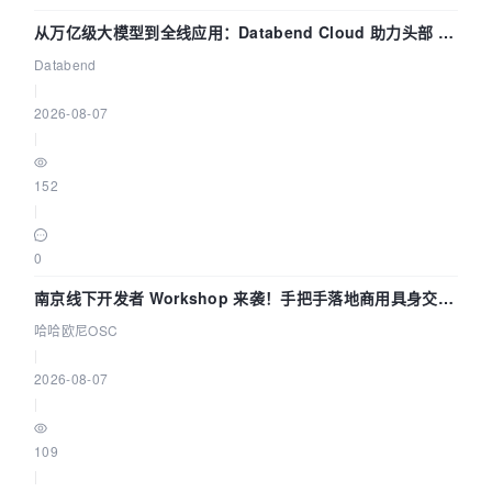
从万亿级大模型到全线应用：Databend Cloud 助力头部 AI
企业构建全链路 Trace 数据管道
Databend
|
2026-08-07
|
152
|
0
南京线下开发者 Workshop 来袭！手把手落地商用具身交互
智能 Agent 应用
哈哈欧尼OSC
|
2026-08-07
|
109
|