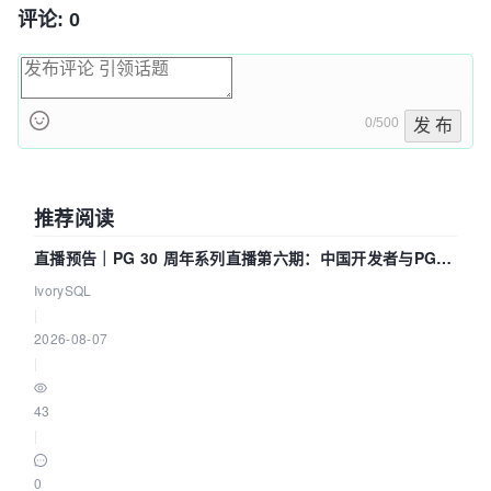
评论: 0
0/500
发 布
推荐阅读
直播预告｜PG 30 周年系列直播第六期：中国开发者与PG内
核——我们改得动吗？我们贡献了什么？
IvorySQL
|
2026-08-07
|
43
|
0