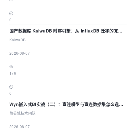
|
0
国产数据库 KaiwuDB 时序引擎：从 InfluxDB 迁移的完整
技术路径
KaiwuDB
|
2026-08-07
|
176
|
0
Wyn嵌入式BI实战（二）：直连模型与直连数据集怎么选，
参数为什么不生效？| 葡萄城技术团队
葡萄城技术团队
|
2026-08-07
|