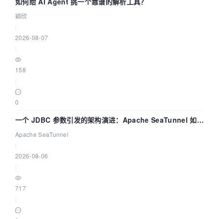
如何给 AI Agent 挑一个靠谱的解析工具？
颖欣
|
2026-08-07
|
158
|
0
一个 JDBC 参数引发的架构演进：Apache SeaTunnel 如何
解决数据同步中的“定时 Flush”难题
Apache SeaTunnel
|
2026-08-06
|
717
|