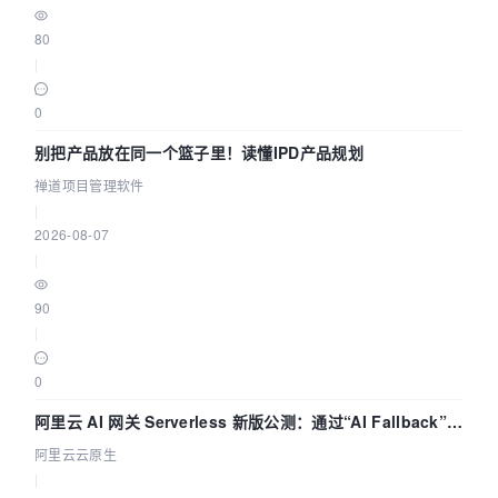
80
|
0
别把产品放在同一个篮子里！读懂IPD产品规划
禅道项目管理软件
|
2026-08-07
|
90
|
0
阿里云 AI 网关 Serverless 新版公测：通过“AI Fallback”与
拓扑可视化构建 AI 流量治理底座
阿里云云原生
|