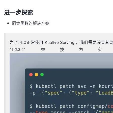
minReplicaC
maxReplicaC
进一步探索
cooldownPer
# 这里定义了函
同步函数的解决方案
# 同时定义了
自动扩展
triggers:
-
t
为了可以正常使用 Knative Serving ，我们需要设
"1.2.3.4"
brokers.default.svc.cluster.local:
9092