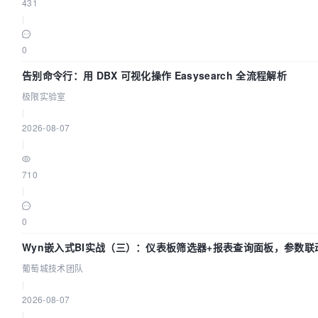
431
|
0
告别命令行：用 DBX 可视化操作 Easysearch 全流程解析
极限实验室
|
2026-08-07
|
710
|
0
Wyn嵌入式BI实战（三）：仪表板筛选器+报表查询面板，参数联
葡萄城技术团队
|
2026-08-07
|