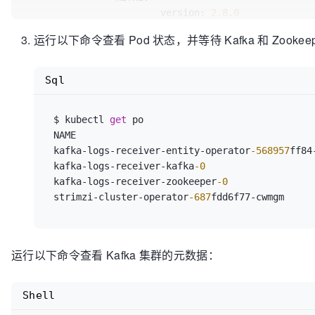
version:
2.8
.
0
replicas:
1
运行以下命令查看 Pod 状态，并等待 Kafka 和 Zooke
listeners:
-
name:
 plain

port:
9092
Sql
type:
 intern
tls:
false
 $ kubectl 
get
 po

-
name:
 tls

 NAME                                                   READY   STATUS        RESTARTS   AGE

port:
9093
 kafka
-
logs
-
receiver
-
entity
-
operator
-568957
ff84
type:
 intern
 kafka
-
logs
-
receiver
-
kafka
-0
tls:
true
 kafka
-
logs
-
receiver
-
zookeeper
-0
config:
 strimzi
-
cluster
-
operator
-687
fdd6f77
-
cwmgm     
				offsets.topic.repl
				transaction.state
				transaction.state.
				log.message.format.
运行以下命令查看 Kafka 集群的元数据：
				inter.broker.protoc
storage:
type:
 ephemeral

Shell
zookeeper: