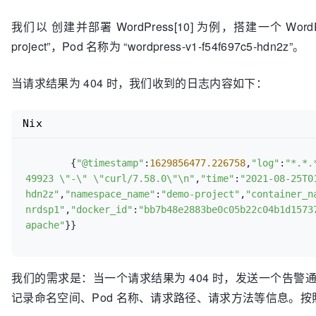
我们以 创建并部署 WordPress[10] 为例，搭建一个 
project”，Pod 名称为 “wordpress-v1-f54f697c5-hdn2z”。
当请求结果为 404 时，我们收到的日志内容如下：
Nix
	{
"@timestamp"
:
1629856477.226758
,
"log"
:
"*.*.
49923 
\"
-
\"
\"
curl/7.58.0
\"
\n
"
,
"time"
:
"2021-08-25T0
hdn2z"
,
"namespace_name"
:
"demo-project"
,
"container_n
nrdsp1"
,
"docker_id"
:
"bb7b48e2883be0c05b22c04b1d1573
apache"
我们的需求是：当一个请求结果为 404 时，发送一个告警通知给接
记录命名空间、Pod 名称、请求路径、请求方法等信息。