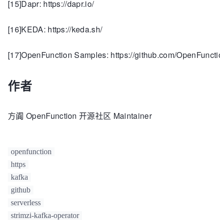
[15]Dapr: https://dapr.io/
[16]KEDA: https://keda.sh/
[17]OpenFunction Samples: https://github.com/OpenFunctio
作者
方阗 OpenFunction 开源社区 Maintainer
openfunction
https
kafka
github
serverless
strimzi-kafka-operator