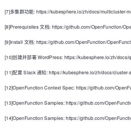
[7]多集群功能: https://kubesphere.io/zh/docs/multicluster-
[8]Prerequisites 文档: https://github.com/OpenFunction/Op
[9]Install 文档: https://github.com/OpenFunction/OpenFuncti
[10]创建并部署 WordPress: https://kubesphere.io/zh/docs/qu
[11]配置 Slack 通知: https://kubesphere.io/zh/docs/cluster-ad
[12]OpenFunction Context Spec: https://github.com/OpenF
[13]OpenFunction Samples: https://github.com/OpenFunct
[14]OpenFunction Samples: https://github.com/OpenFuncti