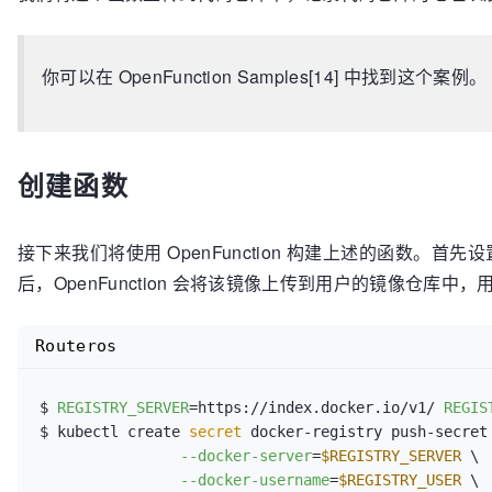
)

const
 (

你可以在 OpenFunction Samples[14] 中找到这个案例。
 HTTPCodeNotFound = 
"404"
 Namespace        = 
"demo-project"
 PodName          = 
"wordpress-v1-[A-Za-z0-9]{9}-[A
 AlertName        = 
"404 Request"
创建函数
 Severity         = 
"warning"
)

接下来我们将使用 OpenFunction 构建上述的函数。首先设
// LogsHandler ctx 参数提供了用户函数在集群语境中的上
后，OpenFunction 会将该镜像上传到用户的镜像仓库中
// LogsHandler in 参数用于将输入源中的数据（如有）以 b
func
LogsHandler
(ctx *ofctx.OpenFunctionContext, in
 content := 
string
(in)

Routeros
// 这里我们设置了三个正则表达式，分别用于匹配 HTTP 返回
 matchHTTPCode, _ := regexp.MatchString(fmt.Sprintf
$ 
REGISTRY_SERVER
=https://index.docker.io/v1/ 
REGIS
 matchNamespace, _ := regexp.MatchString(fmt.Sprint
$ kubectl create
 secret 
docker-registry push-secret 
 matchPodName := regexp.MustCompile(fmt.Sprintf(
`(%
--docker-server
=
$REGISTRY_SERVER
 \

--docker-username
=
$REGISTRY_USER
 \

if
 matchHTTPCode && matchNamespace && matchPodName