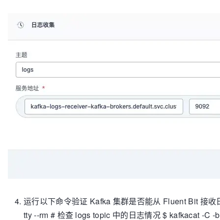
运行以下命令验证 Kafka 集群是否能从 Fluent Bit 接收日志： # 启动
tty --rm # 检查 logs topic 中的日志情况 $ kafkacat -C -b ka