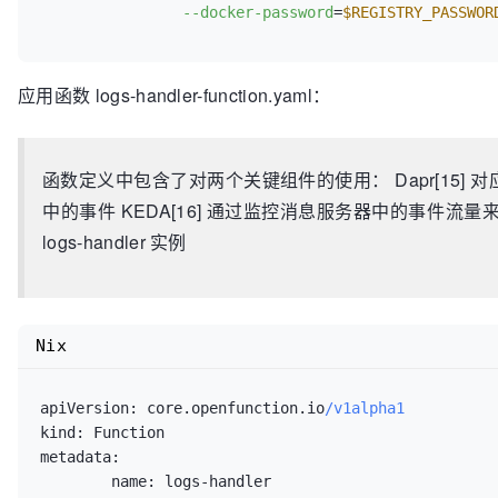
--docker-password
=
$REGISTRY_PASSWOR
	log.Printf(
"Match log - Content: %s"
, conten
// 如果上述三个正则表达式同时命中，那么我们需要
// 这些信息为：404 请求的请求方式（HTTP Method
应用函数 logs-handler-function.yaml：
	match := regexp.MustCompile(
`([A-Z]+) (/\S*
if
 match == 
nil
 {

return
500
函数定义中包含了对两个关键组件的使用： Dapr[15] 对应
	}

中的事件 KEDA[16] 通过监控消息服务器中的事件流量来驱
	path := match[
len
(match)
-1
]

	method := match[
len
(match)
-2
]

logs-handler 实例
	podName := matchPodName[
len
(matchPodName)
-1
]
// 收集到关键信息后，我们使用 altermanager 的
	notify := &alert.Data{

Nix
	 Receiver:          
"notification_manager"
,

	 Status:            
"firing"
,

	 Alerts:            alert.Alerts{},

apiVersion:
 core.openfunction.io
/v1alpha1
	 GroupLabels:       alert.KV{
"alertname"
: A
kind:
	 CommonLabels:      alert.KV{
"alertname"
: A
metadata:
	 CommonAnnotations: alert.KV{},

name: