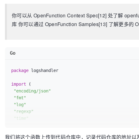
你可以从 OpenFunction Context Spec[12] 处了解 o
库 你可以通过 OpenFunction Samples[13] 了解更多的 O
Go
package
 logshandler

import
 (

"encoding/json"
"fmt"
"log"
"regexp"
"time"
 ofctx 
"github.com/OpenFunction/functions-framework
我们将这个函数上传到代码仓库中，记录代码仓库的地址以
 alert 
"github.com/prometheus/alertmanager/template