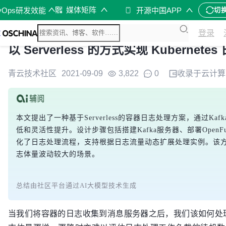
媒体矩阵
vOps研发效能
开源中国APP
切
登录
以 Serverless 的方式实现 Kubernete
青云技术社区
2021-09-09
3,822
0
收录于
云计算
本文提出了一种基于Serverless的容器日志处理方案，通过Kafka
低和灵活性提升。设计步骤包括搭建Kafka服务器、部署OpenFunc
化了日志处理流程，支持根据日志流量动态扩展处理实例。该方案不
志体量波动较大的场景。
总结由社区平台通过AI大模型技术生成
当我们将容器的日志收集到消息服务器之后，我们该如何处