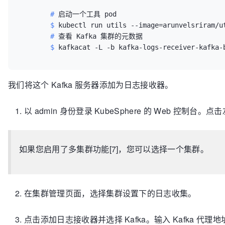
replicas:
1
	# 
启动一个工具 pod
storage:
	$ 
kubectl run utils --image=arunvelsriram/u
type:
 ephemeral

	# 
查看 Kafka 集群的元数据
entityOperator:
	$ 
kafkacat -L -b kafka-logs-receiver-kafka-
topicOperator:
 {}

userOperator:
 {}

-
--

apiVersion:
 kafka.strimzi.io
/v1beta1
我们将这个 Kafka 服务器添加为日志接收器。
kind:
 KafkaTopic

metadata:
以 admin 身份登录 KubeSphere 的 Web 控
name:
 logs

namespace:
 default

labels:
如果您启用了多集群功能[7]，您可以选择一个集群。
			strimzi.io
/
cluster:
 kafka-l
spec:
partitions:
10
replicas:
3
在集群管理页面，选择集群设置下的日志收集。
config:
			retention.
ms:
7200000
			segment.
bytes:
1073741824
点击添加日志接收器并选择 Kafka。输入 Kafka 