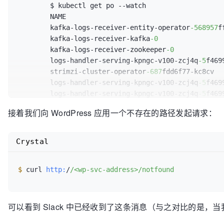
	$ kubectl get po --watch

// 使用 ctx.SendTo 将内容发送给名为 "notificat
关联
	NAME                                                     READY   STATUS        RESTARTS   AGE

中找到它的定义）
dapr:
	kafka-logs-receiver-entity-operator
-568957
f
if
 err := ctx.SendTo(notifyBytes, 
"notifica
inputs:
	kafka-logs-receiver-kafka
-0
                
panic
(err)

-
name:
 kaf
	kafka-logs-receiver-zookeeper
-0
            
	}

typ
	logs-handler-serving-kpngc-v100-zcj4q
-5
f469
	log.Printf(
"Send log to notification manage
outputs:
	strimzi-cluster-operator
-687
fdd6f77-kc8cv  
 }

-
name:
 not
	logs-handler-serving-kpngc-v100-zcj4q
-5
f469
return
200
typ
	logs-handler-serving-kpngc-v100-zcj4q
-5
f469
par
	logs-handler-serving-kpngc-v100-zcj4q
-5
f469
接着我们向 WordPress 应用一个不存在的路径发起请求：
	logs-handler-serving-kpngc-v100-zcj4q
-5
f469
	logs-handler-serving-kpngc-v100-zcj4q
-5
f469
annotations:
	logs-handler-serving-kpngc-v100-zcj4q
-5
f469
Crystal
					dapr.io
/
log
	logs-handler-serving-kpngc-v100-zcj4q
-5
f469
# 这里完成了上述输入端和
	logs-handler-serving-kpngc-v100-zcj4q
-5
f469
components:
$ 
curl 
http:
/
/<wp-svc-address>/notfound
	logs-handler-serving-kpngc-v100-zcj4q
-5
f469
-
name:
 kaf
	logs-handler-serving-kpngc-v100-zcj4q
-5
f469
typ
ver
可以看到 Slack 中已经收到了这条消息（与之对比的是，当我们
met