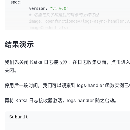
	 ExternalURL:       
""
,

spec:
	}

version:
"v1.0.0"
	alt := alert.Alert{

# 这里定义了构建后的镜像的上传路径
	 Status: 
"firing"
,

image:
 openfunctiondev
/
logs-async-handler:v1
	 Labels: alert.KV{

imageCredentials:
"alertname"
: AlertName,

name:
 push-secret

"namespace"
: Namespace,

build:
结果演示
"severity"
:  Severity,

builder:
 openfunctiondev
/
go115-buil
"pod"
:       podName,

env:
"path"
:      path,

FUNC_NAME:
"LogsHandler"
我们先关闭 Kafka 日志接收器：在日志收集页面，点击进
"method"
:    method,

# 这里定义了源代码的路径
关闭。
	 },

# url 为上面提到的代码仓库地址
	 Annotations:  alert.KV{},

# sourceSubPath 为代码在仓库中的目录
停用后一段时间，我们可以观察到 logs-handler 函数实例已
	 StartsAt:     time.Now(),

srcRepo:
	 EndsAt:       time.Time{},

url:
"https://github.com/Op
	 GeneratorURL: 
""
,

sourceSubPath:
"functions/O
再将 Kafka 日志接收器激活，logs-handler 随之启动。
	 Fingerprint:  
""
,

serving:
	}

# OpenFuncAsync 是 OpenFuncti
	notify.Alerts = 
append
(notify.Alerts, alt)

Subunit
runtime:
"OpenFuncAsync"
	notifyBytes, _ := json.Marshal(notify)

openFuncAsync:
# 此处定义了函数的输入（kafka-re