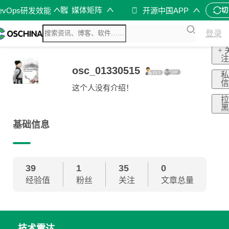
媒体矩阵
evOps研发效能
开源中国APP
切
登录
+ 
osc_01330515
这个人没有介绍！
基础信息
39
1
35
0
经验值
粉丝
关注
文章总量
技术雷达