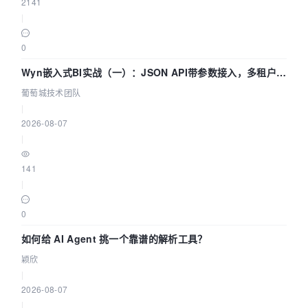
2141
|
0
Wyn嵌入式BI实战（一）：JSON API带参数接入，多租户数
据源配置指南 | 葡萄城技术团队
葡萄城技术团队
|
2026-08-07
|
141
|
0
如何给 AI Agent 挑一个靠谱的解析工具？
颖欣
|
2026-08-07
|