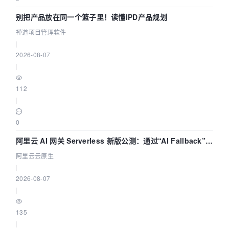
别把产品放在同一个篮子里！读懂IPD产品规划
禅道项目管理软件
|
2026-08-07
|
112
|
0
阿里云 AI 网关 Serverless 新版公测：通过“AI Fallback”与
拓扑可视化构建 AI 流量治理底座
阿里云云原生
|
2026-08-07
|
135
|