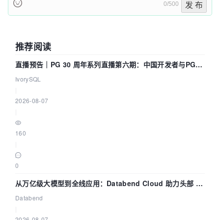
0/500
发 布
推荐阅读
直播预告｜PG 30 周年系列直播第六期：中国开发者与PG内
核——我们改得动吗？我们贡献了什么？
IvorySQL
|
2026-08-07
|
160
|
0
从万亿级大模型到全线应用：Databend Cloud 助力头部 AI
企业构建全链路 Trace 数据管道
Databend
|
2026-08-07