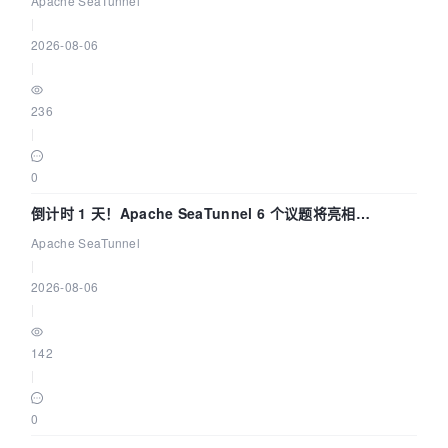
Apache SeaTunnel
|
2026-08-06
|
236
|
0
倒计时 1 天！Apache SeaTunnel 6 个议题将亮相
Community Over Code Asia 2026
Apache SeaTunnel
|
2026-08-06
|
142
|
0