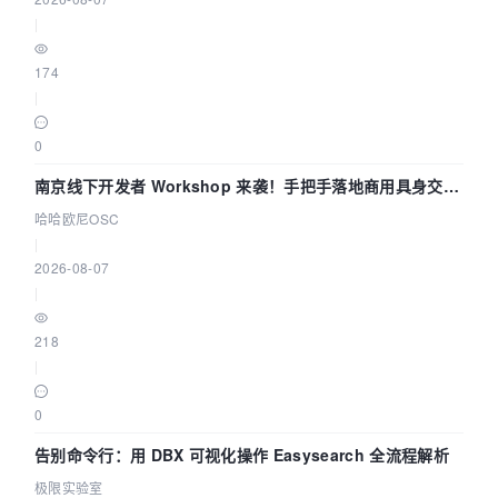
|
174
|
0
南京线下开发者 Workshop 来袭！手把手落地商用具身交互
智能 Agent 应用
哈哈欧尼OSC
|
2026-08-07
|
218
|
0
告别命令行：用 DBX 可视化操作 Easysearch 全流程解析
极限实验室