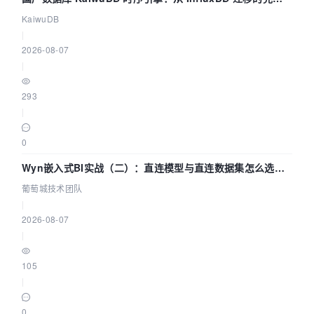
技术路径
KaiwuDB
|
2026-08-07
|
293
|
0
Wyn嵌入式BI实战（二）：直连模型与直连数据集怎么选，
参数为什么不生效？| 葡萄城技术团队
葡萄城技术团队
|
2026-08-07
|
105
|
0