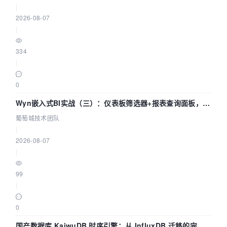
|
2026-08-07
|
334
|
0
Wyn嵌入式BI实战（三）：仪表板筛选器+报表查询面板，参
数联动全闭环
葡萄城技术团队
|
2026-08-07
|
99
|
0
国产数据库 KaiwuDB 时序引擎：从 InfluxDB 迁移的完整