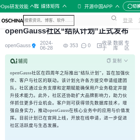
媒体矩阵
vOps研发效能
开源中国APP
切
登录
openGauss社区“结队计划”正式发布
2024-
收录
数据
专
openGauss
353
0
06-28
于
库
区
复制
openGauss社区在四周年之际推出“结队计划”，旨在加强伙
伴、客户与社区的联动。该计划允许各方提交申请组建团
队，社区通过业务支撑和定期赋能确保用户业务稳定并提
升技术能力。此外，社区还协助扩大品牌影响力，助力伙
伴抓住更多行业机会。客户则可获得领先数据库技术，增
强自身实力，推动openGauss在核心业务中的应用与价值发
挥。目前计划已在官网上线，开放在线申请，进一步促进
社区活跃度与生态发展。