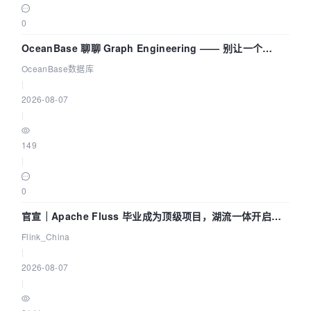
0
OceanBase 聊聊 Graph Engineering —— 别让一个
Agent 既当运动员又
OceanBase数据库
|
2026-08-07
|
149
|
0
官宣｜Apache Fluss 毕业成为顶级项目，湖流一体开启
Agentic Lake 全面实时化时代
Flink_China
|
2026-08-07
|