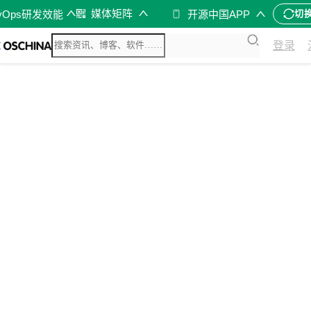
媒体矩阵
vOps研发效能
开源中国APP
切
登录