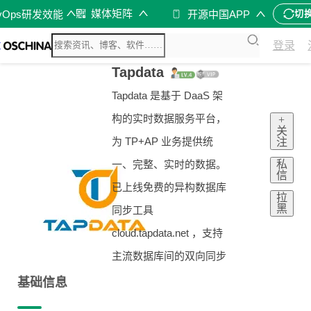
媒体矩阵
vOps研发效能
开源中国APP
切
登录
Tapdata
Tapdata 是基于 DaaS 架
构的实时数据服务平台，
+
关
为 TP+AP 业务提供统
注
私
一、完整、实时的数据。
信
已上线免费的异构数据库
拉
黑
同步工具
cloud.tapdata.net ，支持
主流数据库间的双向同步
基础信息