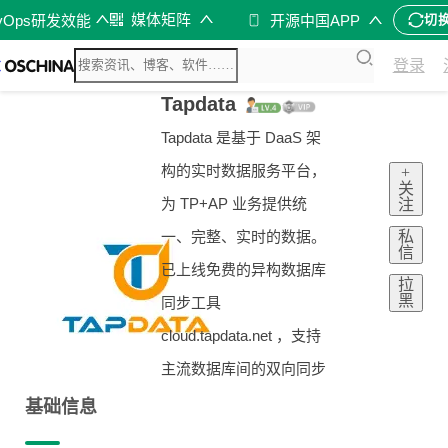
媒体矩阵
vOps研发效能
开源中国APP
切
登录
Tapdata
Tapdata 是基于 DaaS 架
构的实时数据服务平台，
+
关
为 TP+AP 业务提供统
注
私
一、完整、实时的数据。
信
已上线免费的异构数据库
拉
黑
同步工具
cloud.tapdata.net ，支持
主流数据库间的双向同步
基础信息