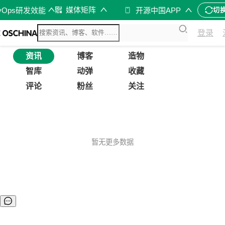
媒体矩阵
vOps研发效能
开源中国APP
切
登录
资讯
博客
造物
智库
动弹
收藏
评论
粉丝
关注
暂无更多数据