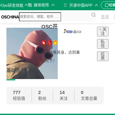
媒体矩阵
vOps研发效能
开源中国APP
切
登录
OSC开
+ 关
注
心
私
信
穷则独善其身，达则兼
拉
黑
济天下！
基础信息
777
2
14
0
经验值
粉丝
关注
文章总量