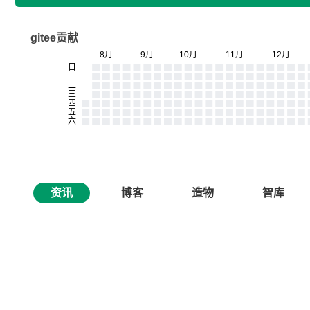
gitee贡献
资讯
博客
造物
智库