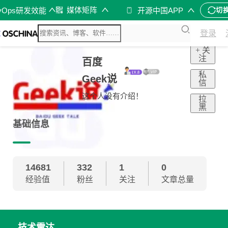
媒体矩阵
vOps研发效能
开源中国APP
切
登录
+ 关
注
百度
私
Geek说
信
这个人没有介绍！
拉
黑
基础信息
14681
332
1
0
经验值
粉丝
关注
文章总量
技术雷达