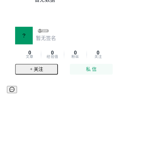
?
暂无签名
0
0
0
0
文章
经验值
粉丝
关注
+ 关注
私 信