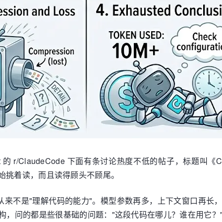
r/ClaudeCode 下面有条讨论热度不低的帖子，标题叫《Claude Code is
I 就开始挑着读，而且读得顾头不顾尾。
 的瓶颈从来不是"理解代码的能力"。模型参数再多，上下文窗口
重构，问的都是些很基础的问题："这段代码在哪儿？谁在用它？