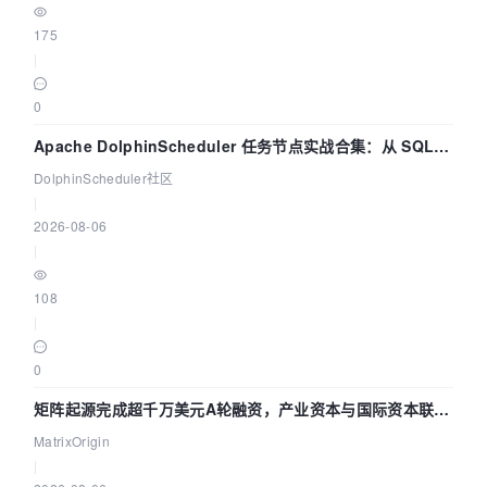
175
|
0
Apache DolphinScheduler 任务节点实战合集：从 SQL、
DataX 到 Spark、Flink 一次配置全打通
DolphinScheduler社区
|
2026-08-06
|
108
|
0
矩阵起源完成超千万美元A轮融资，产业资本与国际资本联手
押注企业级AI基础设施赛道
MatrixOrigin
|