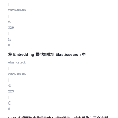
|
2026-08-06
|
329
|
0
将 Embedding 模型加载到 Elasticsearch 中
elasticstack
|
2026-08-06
|
223
|
0