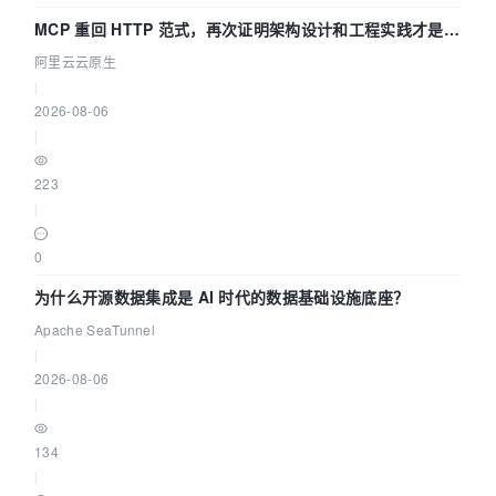
MCP 重回 HTTP 范式，再次证明架构设计和工程实践才是稀
缺资源
阿里云云原生
|
2026-08-06
|
223
|
0
为什么开源数据集成是 AI 时代的数据基础设施底座？
Apache SeaTunnel
|
2026-08-06
|
134
|