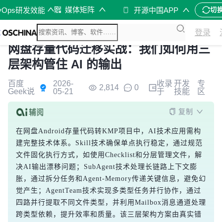
媒体矩阵
vOps研发效能
开源中国APP
切
登录
网盘存量代码迁移实战：我们如何用三
层架构管住 AI 的输出
百度
2026-
收录
开发
专
2,814
0
Geek说
05-21
于
技能
区
复制
在网盘Android存量代码转KMP项目中，AI技术应用需构
建完整技术体系。Skill技术确保单点执行稳定，通过规范
文件固化执行方式，如使用Checklist和分层管理文件，解
决AI输出漂移问题；SubAgent技术处理长链路上下文膨
胀，通过拆分任务和Agent-Memory传递关键信息，避免幻
觉产生；AgentTeam技术实现多类型任务并行协作，通过
四路并行提取不同文件类型，并利用Mailbox消息通道处理
跨类型依赖，提升效率和质量。该三层架构方案由真实错