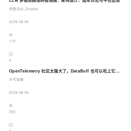
LLM 多模型路由终极指南：架构设计、成本优化与平台选型
卓普云AI_Droplet
|
2026-08-06
|
110
|
0
OpenTelemetry 社区太强大了，DataBuff 也可以吃上它的
eBPF 链路了
乒乓狂魔
|
2026-08-06
|
355
|
0