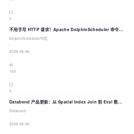
|
0
不用手写 HTTP 请求！Apache DolphinScheduler 命令行
dsctl 两分钟上手
DolphinScheduler社区
|
2026-08-06
|
150
|
0
Databend 产品更新：从 Spatial Index Join 到 Eval 数据
管道
Databend
|
2026-08-06
|