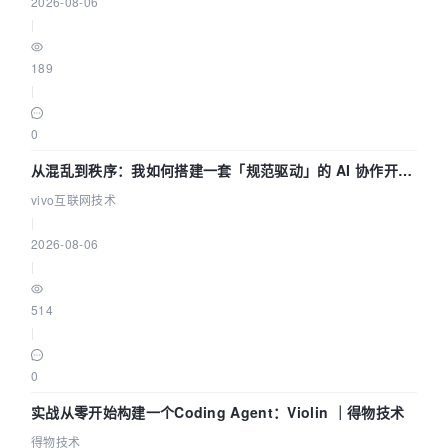
2026-08-06
|
189
|
0
从混乱到秩序：我如何搭建一套「规范驱动」的 AI 协作开发
体系
vivo互联网技术
|
2026-08-06
|
514
|
0
实战从零开始构建一个Coding Agent：Violin ｜得物技术
得物技术