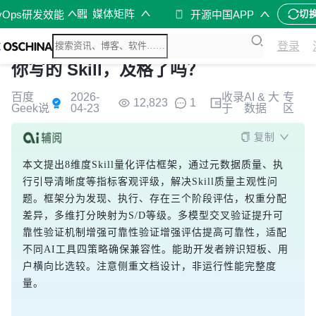
媒体矩阵
vOps研发效能
开源中国APP
切
登录
你写的 Skill，及格了吗？
百度
2026-
收录
AI & 大
专
12,823
1
Geek说
04-23
于
数据
区
复制
本文提出8维度Skill量化评估框架，通过元数据质量、执
行引导清晰度等指标客观评级，解决Skill质量主观性问
题。框架分为发现、执行、存在三个阶段评估，权重分配
差异，多维打分映射为S/D等级。多模型交叉验证提升可
靠性验证机制增强可靠性验证增强评估提高可靠性，适配
不同AI工具四策略确保兼容性。能助开发者辨识短板、用
户横向比选较。注意侧重文档设计，非运行性能完整度
量。