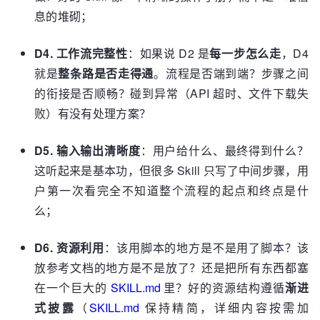
息的堆砌；
D4. 工作流完整性
：如果说 D2 是
每一步怎么走
，D4
就是
整条路是否走得通
。流程是否端到端？步骤之间
的衔接是否顺畅？碰到异常（API 超时、文件下载失
败）有没有处理方案？
D5. 输入输出清晰度
：用户给什么、最终得到什么？
这听起来是基本功，但很多 Skill 只写了中间步骤，用
户第一次看完全不知道整个流程的起点和终点是什
么；
D6. 资源利用
：该用脚本的地方是不是用了脚本？该
放参考文档的地方是不是放了？还是把所有东西都塞
在一个巨大的
SKILL.md
里？好的资源结构遵循
渐进
式披露
（
SKILL.md
保持精简，详细内容按需加