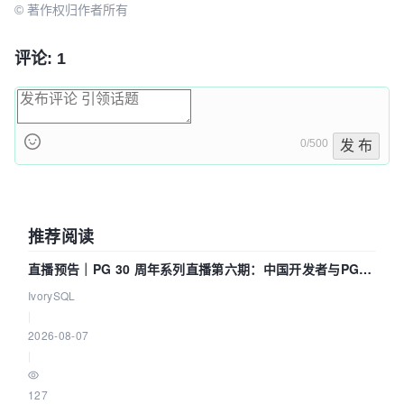
© 著作权归作者所有
评论: 1
0/500
发 布
推荐阅读
直播预告｜PG 30 周年系列直播第六期：中国开发者与PG内
核——我们改得动吗？我们贡献了什么？
IvorySQL
|
2026-08-07
|
127