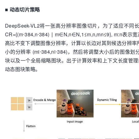
■
动态切片策略
DeepSeek-VL2将一张高分辨率图像切片，为了适应
CR={(m⋅384,n⋅384) ∣ m∈N,n∈N,1≤m,n,mn≤9},
高比不变下调整图像分辨率，计算以长边对其到候选分辨率
小的分辨率 (mi⋅384,ni⋅384)，然后将调整大小后的图像划分
块以及一个全局缩略图块。出于计算效率和上下文长度管理
动态图块策略。