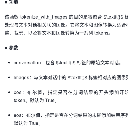
■
功能
            and wasted_resolution < min_wasted_resol
        ):

            max_effective_resolution = effective_res
该函数 tokenize_with_images 的目的是将包含 $\tex
            min_wasted_resolution = wasted_resolutio
处理与文本对话相关联的图像。它将文本和图像转换为适合
            best_fit = 
width
, 
height
整、裁剪、以及将文本和图像转换为一系列 tokens。
return
 best_fit

■
参数
conversation：包含 $\texttt{}$ 标签的原始文本对话。
images：与文本对话中的 $\texttt{}$ 标签相对应的图
bos：布尔值，指定是否在分词结果的开头添加开始序列（Be
token。默认为 True。
eos：布尔值，指定是否在分词结果的末尾添加结束序列（End O
默认为 True。