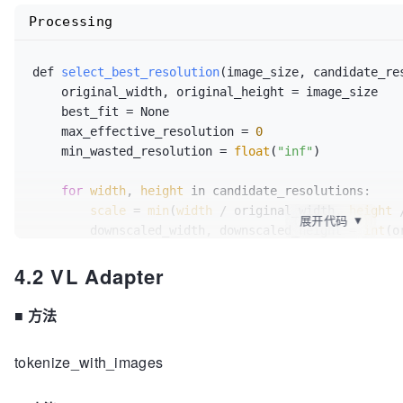
Processing
def 
select_best_resolution
(image_size, candidate_res
    original_width, original_height = image_size

    best_fit = None

    max_effective_resolution = 
0
    min_wasted_resolution = 
float
(
"inf"
)

for
width
, 
height
 in candidate_resolutions:

scale
 = 
min
(
width
 / original_width, 
height
 
展开代码
▼
        downscaled_width, downscaled_height = 
int
scale
), 
int
(original_height * 
scale
)

4.2 VL Adapter
        effective_resolution = 
min
(downscaled_width
original_width * original_height)

        wasted_resolution = 
width
 * 
height
 - effect
■
方法
if
 (

tokenize_with_images
            effective_resolution > max_effective_res
            or effective_resolution == max_effective