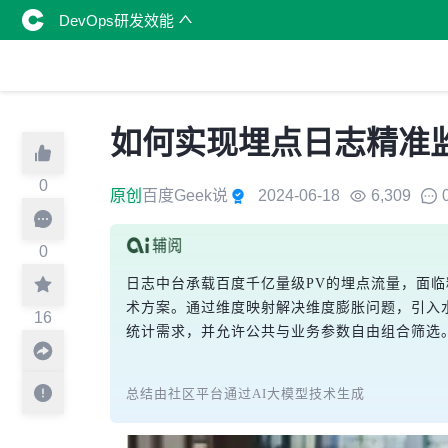
DevOps研发效能
如何实现埋点日志精准
0
原创
百度Geek说
2024-06-18
6,309
0
日志中台承载百度千亿量级PV的埋点流量，面
术方案。通过维度映射解决维度膨胀问题，引入
16
统计需求，并允许公共与业务参数自由组合筛选。
总结由社区平台通过AI大模型技术生成