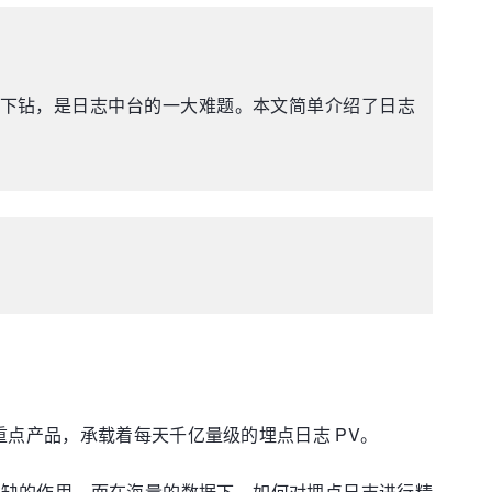
、下钻，是日志中台的一大难题。本文简单介绍了日志
。
重点产品，承载着每天千亿量级的埋点日志 PV。
或缺的作用。而在海量的数据下，如何对埋点日志进行精