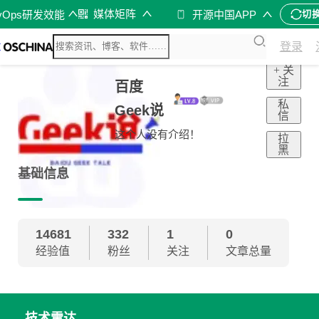
媒体矩阵
vOps研发效能
开源中国APP
切
登录
+ 关
注
百度
私
Geek说
信
这个人没有介绍！
拉
黑
基础信息
14681
332
1
0
经验值
粉丝
关注
文章总量
技术雷达