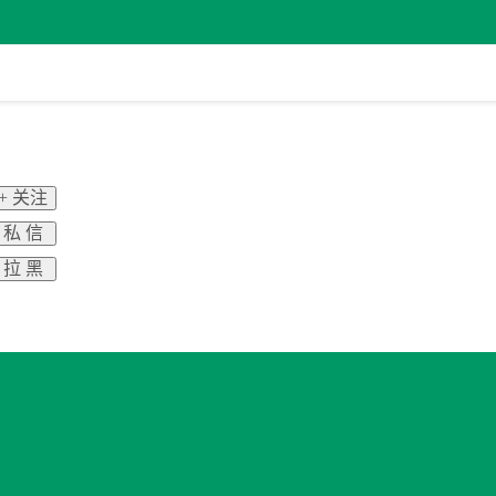
+ 关注
私 信
拉 黑