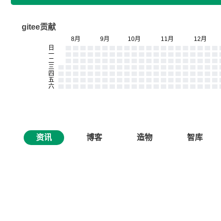
gitee贡献
资讯
博客
造物
智库