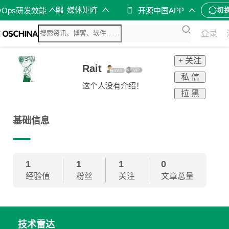
媒体矩阵
vOps研发效能
开源中国APP
切
登录
+ 关注
Rait
私 信
这个人没有介绍！
拉 黑
基础信息
1
1
1
0
经验值
粉丝
关注
文章总量
技术雷达