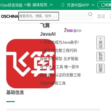
媒体矩阵
vOps研发效能
开源中国APP
切
登录
飞算
JavaAI
+
一天助你成为Java高手!
关
注
一键生成完整工程代码
私
信
自研专有模型·五步智能
拉
导·十大AI工具 唯一获中
黑
国信通院认证的完整工程
代码AI编程工具
基础信息