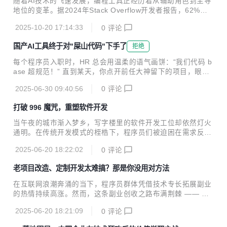
随着AI技术的飞速发展，编程工具正经历着从辅助角色到主导
策略 传统代码的“隐形炸弹” 在用户信息处理模块，传统开发
地位的变革。据2024年Stack Overflow开发者报告，62%的
者常忽视空值检查，埋下隐患： java // 传统手写代码：风险
开发者已将AI工具纳入日常工作流程。然而，市场上工具众多
高 public String getUserName(User user) { ...
2025-10-20 17:14:33
0
评论
且功能趋同，如何挑选最适合自己的工具，成为开发者面临的
新课题。本文精心挑选了五款主流AI代码生成工具，从核心能
国产AI工具终于对"屎山代码"下手了
拒绝
力、应用场景等维度进行深度剖析，为开发者提供选型指南。
一、飞算JavaAI：Java开发的全能助手 核心优势 智能需求解
每个程序员入职时，HR 总会用温柔的语气画饼：“我们代码 b
析：通过自然语言交互，实现从需求分析到代码生成的全程自
ase 超规范！” 直到某天，你点开前任大神留下的项目，眼前
动化。例如，输入“在线点餐系统”，即可自动生成购物车、支
密密麻麻的代码如同盘根错节的 “八爪鱼”，才惊觉自己掉进了
付、配送等模块的代码，并支持实时调整需求。 一键生成完整
2025-06-30 09:40:56
0
评论
“屎山代码” 的深渊。这些代码毫无结构可言，函数动辄上千
项目：不仅能生成前...
行，变量名全是abc123，注释只有一句 “这里很重要”。你试
打破 996 魔咒，重塑软件开发
图理清逻辑，却像在玩一场没有尽头的解谜游戏，越深入越绝
望。每修改一处代码，就像在撬动屎山上的一块石头，随时可
当午夜的城市渐入梦乡，写字楼里的软件开发工位却依然灯火
能引发 “山体滑坡”，导致整个系统崩溃。 维护屎山代码的日
通明。在传统开发模式的桎梏下，程序员们被迫困在需求反复
常，堪称一场惊心动魄的冒险。每次按下运行键，都要双手合
变更、设计难题频出、代码调试无尽的循环中，“996” 甚至 “0
十，祈祷不要出现新的 Bug。当测试反馈问题时，你盯着屏幕
2025-06-20 18:22:02
0
评论
07” 的工作节奏，让软件开发行业成为高压与疲惫的代名词。
上陌生的代码，冷汗直冒，...
而如今，飞算 JavaAI 的横空出世，正以革命性的技术力量，
老项目改造、定制开发太难搞？那是你没用对方法
为行业带来破局的曙光。 回溯传统软件开发流程，宛如一场充
满荆棘的艰辛跋涉。在需求分析阶段，业务方模糊的构想与开
在互联网浪潮奔涌的当下，程序员群体凭借技术专长拓展副业
发者严谨的技术思维难以精准对接。频繁的沟通会议、反复修
的热情持续高涨。然而，这条副业创收之路布满荆棘 —— 老
改的需求文档，使得项目前期投入的大量精力，可能因需求临
项目代码如同 “天书”，梳理起来耗时耗力；客户个性化需求千
时变动而付诸东流。进入软件设计环节，接口设计的灵活性、
2025-06-20 18:21:09
0
评论
差万别，通用工具难以满足；开发过程不透明，沟通成本居高
数据库表结构的合理性等问题，都需要开...
不下。这些难题像沉重的枷锁，束缚着程序员副业发展的脚