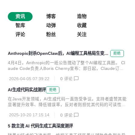
资讯
博客
造物
智库
动弹
收藏
评论
粉丝
关注
Anthropic封杀OpenClaw后，AI编程工具格局生变：
拒绝
国产工具的机会在哪里
4月4日，Anthropic的一纸公告搅动了整个AI编程工具圈。 Cl
aude Code负责人Boris Cherny宣布：即日起，Claude订阅
服务不再包含OpenClaw等第三方工具的使用额度。理由是"容
2026-04-05 07:39:22
0
评论
量优先保障产品自身和API用户"。曾试图调解的OpenClaw创
始人Peter Steinberger也只能将政策推迟了一周。 这意味着
AI生成代码实战测评
拒绝
什么？ 海外工具收紧，国内工具崛起。 过去两年，Claude C
ode + OpenClaw组合是国内开发者调用Claude能力的主流方
在Java开发领域，AI生成代码一直饱受争议。支持者盛赞其能
式。如今这条路被堵上，Copilot/Gemini在国内的合规问题始
显著提升效率、降低错误率，反对者则担忧其代码的可读性与
终悬而未决，中国开发者急需一款真正能打的生产力工具...
可维护性。为揭开真相，笔者携手10人开发团队，针对电商订
2025-10-20 17:15:14
0
评论
单管理系统展开了为期两周的实战测试。结果令人瞩目：AI生
成的代码在规范性、安全性及开发效率上均远超传统手写代
5 款主流 AI 代码生成工具深度测评
码，部分模块开发周期大幅缩减70%。本文将通过真实案例，
深度剖析AI代码的非凡实力。 一、空指针防御：AI的“零容忍”