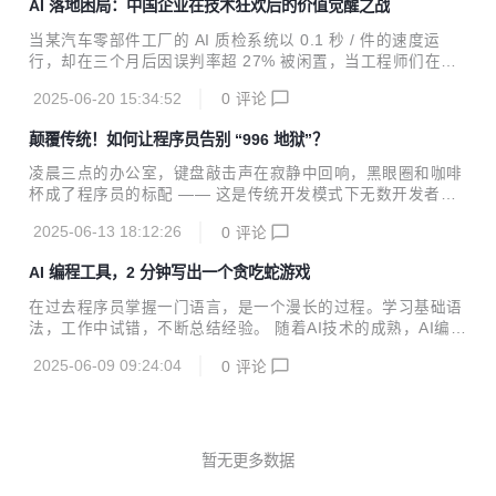
AI 落地困局：中国企业在技术狂欢后的价值觉醒之战
步。飞算 JavaAI 的三大能力升级，宛如三把 “金钥匙”，精准
解锁困境，成为程序员副业创收的得力助手。 本地化智能分
当某汽车零部件工厂的 AI 质检系统以 0.1 秒 / 件的速度运
析：破解老项目 “天书”，提速副业开发 当程序员接手副业项
行，却在三个月后因误判率超 27% 被闲置，当工程师们在服
目，常常被陌生的老项目代码困住手脚。那些混乱的代码、晦
务器机房对着持续报错的国产算力平台沉默吸烟 —— 这些未
涩的逻辑，如同迷宫般难以捉摸，传统人工逐行梳理的方式，
2025-06-20 15:34:52
0
评论
被公开的行业切片，正揭示着中国企业 AI 转型进入深水区后
不仅效率低下，还会大幅增加时间成本，压缩...
的真实生态。企业 AI 应用早已不是技术选择题，而是一场涉
颠覆传统！如何让程序员告别 “996 地狱”？
及技术架构、商业逻辑、组织基因的系统性重构。 技术金字塔
的基座崩塌： 从算力诅咒到数据熵增的底层困境 算力经济的
凌晨三点的办公室，键盘敲击声在寂静中回响，黑眼圈和咖啡
非对称博弈：在东莞某 PCB 制造厂的服务器机房里，8 台 A8
杯成了程序员的标配 —— 这是传统开发模式下无数开发者的
00 服务器每月消耗的 28 万度电，相当于 300 个家庭的年用
真实写照。需求改到崩溃、设计熬到秃头、调试改到怀疑人
电量。更隐蔽的成本来自技术代差：英伟达 A100 的单精度算
2025-06-13 18:12:26
0
评论
生，动辄数月的项目周期，让软件开发成了 “人间炼狱”。但现
力...
在，一个颠覆性技术的出现，正撕开困局 —— 飞算 JavaAI，
AI 编程工具，2 分钟写出一个贪吃蛇游戏
能全自动生成完整项目代码，让传统开发模式彻底 “OUT”！
传统软件开发就像一场永无止境的 “噩梦马拉松”。需求分析阶
在过去程序员掌握一门语言，是一个漫长的过程。学习基础语
段，业务方天马行空的想象与开发者严谨的逻辑思维频频 “撞
法，工作中试错，不断总结经验。 随着AI技术的成熟，AI编程
车”。一个需求反复沟通十几次是常态，好不容易确认的方
工具随之出现，获取代码成了一件再简单不过的事。过去程序
案，上线前可能又被推翻，前期的大量时间全打了水漂。到了
2025-06-09 09:24:04
0
评论
员要实现某个功能，往往是先从技术网站下载代码，再进行一
软件设计环节，接口扩展性、表结构优化...
番修改。如今，借助AI编程工具，可根据需求，精准生成代
码，将程序员从编写基础代码的繁琐工作中解脱，从而可将经
历放在更复杂的场景处理，项目流程优化中去，实现高阶价
值。 AI编程工具的出现，彻底改变了程序员的搬运，哦，不，
暂无更多数据
工作模式。实现了程序员从“所见即所得”到“所需即所得”。过