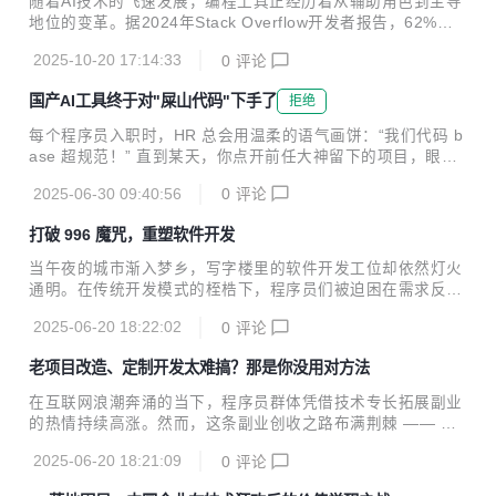
随着AI技术的飞速发展，编程工具正经历着从辅助角色到主导
策略 传统代码的“隐形炸弹” 在用户信息处理模块，传统开发
地位的变革。据2024年Stack Overflow开发者报告，62%的
者常忽视空值检查，埋下隐患： java // 传统手写代码：风险
开发者已将AI工具纳入日常工作流程。然而，市场上工具众多
高 public String getUserName(User user) { ...
2025-10-20 17:14:33
0
评论
且功能趋同，如何挑选最适合自己的工具，成为开发者面临的
新课题。本文精心挑选了五款主流AI代码生成工具，从核心能
国产AI工具终于对"屎山代码"下手了
拒绝
力、应用场景等维度进行深度剖析，为开发者提供选型指南。
一、飞算JavaAI：Java开发的全能助手 核心优势 智能需求解
每个程序员入职时，HR 总会用温柔的语气画饼：“我们代码 b
析：通过自然语言交互，实现从需求分析到代码生成的全程自
ase 超规范！” 直到某天，你点开前任大神留下的项目，眼前
动化。例如，输入“在线点餐系统”，即可自动生成购物车、支
密密麻麻的代码如同盘根错节的 “八爪鱼”，才惊觉自己掉进了
付、配送等模块的代码，并支持实时调整需求。 一键生成完整
2025-06-30 09:40:56
0
评论
“屎山代码” 的深渊。这些代码毫无结构可言，函数动辄上千
项目：不仅能生成前...
行，变量名全是abc123，注释只有一句 “这里很重要”。你试
打破 996 魔咒，重塑软件开发
图理清逻辑，却像在玩一场没有尽头的解谜游戏，越深入越绝
望。每修改一处代码，就像在撬动屎山上的一块石头，随时可
当午夜的城市渐入梦乡，写字楼里的软件开发工位却依然灯火
能引发 “山体滑坡”，导致整个系统崩溃。 维护屎山代码的日
通明。在传统开发模式的桎梏下，程序员们被迫困在需求反复
常，堪称一场惊心动魄的冒险。每次按下运行键，都要双手合
变更、设计难题频出、代码调试无尽的循环中，“996” 甚至 “0
十，祈祷不要出现新的 Bug。当测试反馈问题时，你盯着屏幕
2025-06-20 18:22:02
0
评论
07” 的工作节奏，让软件开发行业成为高压与疲惫的代名词。
上陌生的代码，冷汗直冒，...
而如今，飞算 JavaAI 的横空出世，正以革命性的技术力量，
老项目改造、定制开发太难搞？那是你没用对方法
为行业带来破局的曙光。 回溯传统软件开发流程，宛如一场充
满荆棘的艰辛跋涉。在需求分析阶段，业务方模糊的构想与开
在互联网浪潮奔涌的当下，程序员群体凭借技术专长拓展副业
发者严谨的技术思维难以精准对接。频繁的沟通会议、反复修
的热情持续高涨。然而，这条副业创收之路布满荆棘 —— 老
改的需求文档，使得项目前期投入的大量精力，可能因需求临
项目代码如同 “天书”，梳理起来耗时耗力；客户个性化需求千
时变动而付诸东流。进入软件设计环节，接口设计的灵活性、
2025-06-20 18:21:09
0
评论
差万别，通用工具难以满足；开发过程不透明，沟通成本居高
数据库表结构的合理性等问题，都需要开...
不下。这些难题像沉重的枷锁，束缚着程序员副业发展的脚