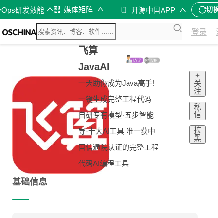
媒体矩阵
vOps研发效能
开源中国APP
切
登录
飞算
JavaAI
+
一天助你成为Java高手!
关
注
一键生成完整工程代码
私
信
自研专有模型·五步智能
拉
导·十大AI工具 唯一获中
黑
国信通院认证的完整工程
代码AI编程工具
基础信息