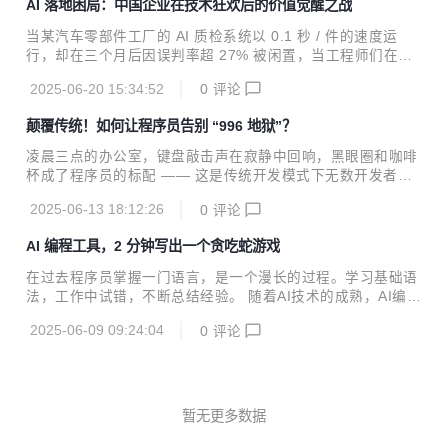
AI 落地困局：中国企业在技术狂欢后的价值觉醒之战
步。飞算 JavaAI 的三大能力升级，宛如三把 “金钥匙”，精准
解锁困境，成为程序员副业创收的得力助手。 本地化智能分
当某汽车零部件工厂的 AI 质检系统以 0.1 秒 / 件的速度运
析：破解老项目 “天书”，提速副业开发 当程序员接手副业项
行，却在三个月后因误判率超 27% 被闲置，当工程师们在服
目，常常被陌生的老项目代码困住手脚。那些混乱的代码、晦
务器机房对着持续报错的国产算力平台沉默吸烟 —— 这些未
涩的逻辑，如同迷宫般难以捉摸，传统人工逐行梳理的方式，
2025-06-20 15:34:52
0
评论
被公开的行业切片，正揭示着中国企业 AI 转型进入深水区后
不仅效率低下，还会大幅增加时间成本，压缩...
的真实生态。企业 AI 应用早已不是技术选择题，而是一场涉
颠覆传统！如何让程序员告别 “996 地狱”？
及技术架构、商业逻辑、组织基因的系统性重构。 技术金字塔
的基座崩塌： 从算力诅咒到数据熵增的底层困境 算力经济的
凌晨三点的办公室，键盘敲击声在寂静中回响，黑眼圈和咖啡
非对称博弈：在东莞某 PCB 制造厂的服务器机房里，8 台 A8
杯成了程序员的标配 —— 这是传统开发模式下无数开发者的
00 服务器每月消耗的 28 万度电，相当于 300 个家庭的年用
真实写照。需求改到崩溃、设计熬到秃头、调试改到怀疑人
电量。更隐蔽的成本来自技术代差：英伟达 A100 的单精度算
2025-06-13 18:12:26
0
评论
生，动辄数月的项目周期，让软件开发成了 “人间炼狱”。但现
力...
在，一个颠覆性技术的出现，正撕开困局 —— 飞算 JavaAI，
AI 编程工具，2 分钟写出一个贪吃蛇游戏
能全自动生成完整项目代码，让传统开发模式彻底 “OUT”！
传统软件开发就像一场永无止境的 “噩梦马拉松”。需求分析阶
在过去程序员掌握一门语言，是一个漫长的过程。学习基础语
段，业务方天马行空的想象与开发者严谨的逻辑思维频频 “撞
法，工作中试错，不断总结经验。 随着AI技术的成熟，AI编程
车”。一个需求反复沟通十几次是常态，好不容易确认的方
工具随之出现，获取代码成了一件再简单不过的事。过去程序
案，上线前可能又被推翻，前期的大量时间全打了水漂。到了
2025-06-09 09:24:04
0
评论
员要实现某个功能，往往是先从技术网站下载代码，再进行一
软件设计环节，接口扩展性、表结构优化...
番修改。如今，借助AI编程工具，可根据需求，精准生成代
码，将程序员从编写基础代码的繁琐工作中解脱，从而可将经
历放在更复杂的场景处理，项目流程优化中去，实现高阶价
值。 AI编程工具的出现，彻底改变了程序员的搬运，哦，不，
暂无更多数据
工作模式。实现了程序员从“所见即所得”到“所需即所得”。过