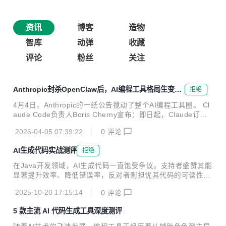
资讯
博客
造物
智库
动弹
收藏
评论
粉丝
关注
Anthropic封杀OpenClaw后，AI编程工具格局生变：
拒绝
国产工具的机会在哪里
4月4日，Anthropic的一纸公告搅动了整个AI编程工具圈。 Cl
aude Code负责人Boris Cherny宣布：即日起，Claude订阅
服务不再包含OpenClaw等第三方工具的使用额度。理由是"容
2026-04-05 07:39:22
0
评论
量优先保障产品自身和API用户"。曾试图调解的OpenClaw创
始人Peter Steinberger也只能将政策推迟了一周。 这意味着
AI生成代码实战测评
拒绝
什么？ 海外工具收紧，国内工具崛起。 过去两年，Claude C
ode + OpenClaw组合是国内开发者调用Claude能力的主流方
在Java开发领域，AI生成代码一直饱受争议。支持者盛赞其能
式。如今这条路被堵上，Copilot/Gemini在国内的合规问题始
显著提升效率、降低错误率，反对者则担忧其代码的可读性与
终悬而未决，中国开发者急需一款真正能打的生产力工具...
可维护性。为揭开真相，笔者携手10人开发团队，针对电商订
2025-10-20 17:15:14
0
评论
单管理系统展开了为期两周的实战测试。结果令人瞩目：AI生
成的代码在规范性、安全性及开发效率上均远超传统手写代
5 款主流 AI 代码生成工具深度测评
码，部分模块开发周期大幅缩减70%。本文将通过真实案例，
深度剖析AI代码的非凡实力。 一、空指针防御：AI的“零容忍”