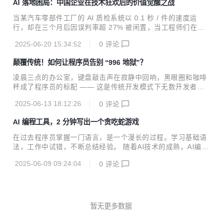
AI 落地困局：中国企业在技术狂欢后的价值觉醒之战
步。飞算 JavaAI 的三大能力升级，宛如三把 “金钥匙”，精准
解锁困境，成为程序员副业创收的得力助手。 本地化智能分
当某汽车零部件工厂的 AI 质检系统以 0.1 秒 / 件的速度运
析：破解老项目 “天书”，提速副业开发 当程序员接手副业项
行，却在三个月后因误判率超 27% 被闲置，当工程师们在服
目，常常被陌生的老项目代码困住手脚。那些混乱的代码、晦
务器机房对着持续报错的国产算力平台沉默吸烟 —— 这些未
涩的逻辑，如同迷宫般难以捉摸，传统人工逐行梳理的方式，
2025-06-20 15:34:52
0
评论
被公开的行业切片，正揭示着中国企业 AI 转型进入深水区后
不仅效率低下，还会大幅增加时间成本，压缩...
的真实生态。企业 AI 应用早已不是技术选择题，而是一场涉
颠覆传统！如何让程序员告别 “996 地狱”？
及技术架构、商业逻辑、组织基因的系统性重构。 技术金字塔
的基座崩塌： 从算力诅咒到数据熵增的底层困境 算力经济的
凌晨三点的办公室，键盘敲击声在寂静中回响，黑眼圈和咖啡
非对称博弈：在东莞某 PCB 制造厂的服务器机房里，8 台 A8
杯成了程序员的标配 —— 这是传统开发模式下无数开发者的
00 服务器每月消耗的 28 万度电，相当于 300 个家庭的年用
真实写照。需求改到崩溃、设计熬到秃头、调试改到怀疑人
电量。更隐蔽的成本来自技术代差：英伟达 A100 的单精度算
2025-06-13 18:12:26
0
评论
生，动辄数月的项目周期，让软件开发成了 “人间炼狱”。但现
力...
在，一个颠覆性技术的出现，正撕开困局 —— 飞算 JavaAI，
AI 编程工具，2 分钟写出一个贪吃蛇游戏
能全自动生成完整项目代码，让传统开发模式彻底 “OUT”！
传统软件开发就像一场永无止境的 “噩梦马拉松”。需求分析阶
在过去程序员掌握一门语言，是一个漫长的过程。学习基础语
段，业务方天马行空的想象与开发者严谨的逻辑思维频频 “撞
法，工作中试错，不断总结经验。 随着AI技术的成熟，AI编程
车”。一个需求反复沟通十几次是常态，好不容易确认的方
工具随之出现，获取代码成了一件再简单不过的事。过去程序
案，上线前可能又被推翻，前期的大量时间全打了水漂。到了
2025-06-09 09:24:04
0
评论
员要实现某个功能，往往是先从技术网站下载代码，再进行一
软件设计环节，接口扩展性、表结构优化...
番修改。如今，借助AI编程工具，可根据需求，精准生成代
码，将程序员从编写基础代码的繁琐工作中解脱，从而可将经
历放在更复杂的场景处理，项目流程优化中去，实现高阶价
值。 AI编程工具的出现，彻底改变了程序员的搬运，哦，不，
暂无更多数据
工作模式。实现了程序员从“所见即所得”到“所需即所得”。过