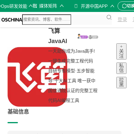
媒体矩阵
vOps研发效能
开源中国APP
切
登录
飞算
JavaAI
+
一天助你成为Java高手!
关
注
一键生成完整工程代码
私
信
自研专有模型·五步智能
拉
导·十大AI工具 唯一获中
黑
国信通院认证的完整工程
代码AI编程工具
基础信息