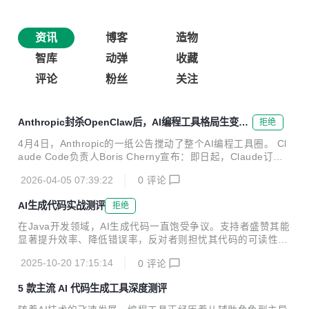
资讯
博客
造物
智库
动弹
收藏
评论
粉丝
关注
Anthropic封杀OpenClaw后，AI编程工具格局生变：
拒绝
国产工具的机会在哪里
4月4日，Anthropic的一纸公告搅动了整个AI编程工具圈。 Cl
aude Code负责人Boris Cherny宣布：即日起，Claude订阅
服务不再包含OpenClaw等第三方工具的使用额度。理由是"容
2026-04-05 07:39:22
0
评论
量优先保障产品自身和API用户"。曾试图调解的OpenClaw创
始人Peter Steinberger也只能将政策推迟了一周。 这意味着
AI生成代码实战测评
拒绝
什么？ 海外工具收紧，国内工具崛起。 过去两年，Claude C
ode + OpenClaw组合是国内开发者调用Claude能力的主流方
在Java开发领域，AI生成代码一直饱受争议。支持者盛赞其能
式。如今这条路被堵上，Copilot/Gemini在国内的合规问题始
显著提升效率、降低错误率，反对者则担忧其代码的可读性与
终悬而未决，中国开发者急需一款真正能打的生产力工具...
可维护性。为揭开真相，笔者携手10人开发团队，针对电商订
2025-10-20 17:15:14
0
评论
单管理系统展开了为期两周的实战测试。结果令人瞩目：AI生
成的代码在规范性、安全性及开发效率上均远超传统手写代
5 款主流 AI 代码生成工具深度测评
码，部分模块开发周期大幅缩减70%。本文将通过真实案例，
深度剖析AI代码的非凡实力。 一、空指针防御：AI的“零容忍”