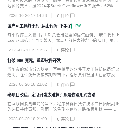
随着AI技术的飞速发展，编程工具正经历着从辅助角色到主导
策略 传统代码的“隐形炸弹” 在用户信息处理模块，传统开发
地位的变革。据2024年Stack Overflow开发者报告，62%的
者常忽视空值检查，埋下隐患： java // 传统手写代码：风险
开发者已将AI工具纳入日常工作流程。然而，市场上工具众多
高 public String getUserName(User user) { ...
2025-10-20 17:14:33
0
评论
且功能趋同，如何挑选最适合自己的工具，成为开发者面临的
新课题。本文精心挑选了五款主流AI代码生成工具，从核心能
国产AI工具终于对"屎山代码"下手了
拒绝
力、应用场景等维度进行深度剖析，为开发者提供选型指南。
一、飞算JavaAI：Java开发的全能助手 核心优势 智能需求解
每个程序员入职时，HR 总会用温柔的语气画饼：“我们代码 b
析：通过自然语言交互，实现从需求分析到代码生成的全程自
ase 超规范！” 直到某天，你点开前任大神留下的项目，眼前
动化。例如，输入“在线点餐系统”，即可自动生成购物车、支
密密麻麻的代码如同盘根错节的 “八爪鱼”，才惊觉自己掉进了
付、配送等模块的代码，并支持实时调整需求。 一键生成完整
2025-06-30 09:40:56
0
评论
“屎山代码” 的深渊。这些代码毫无结构可言，函数动辄上千
项目：不仅能生成前...
行，变量名全是abc123，注释只有一句 “这里很重要”。你试
打破 996 魔咒，重塑软件开发
图理清逻辑，却像在玩一场没有尽头的解谜游戏，越深入越绝
望。每修改一处代码，就像在撬动屎山上的一块石头，随时可
当午夜的城市渐入梦乡，写字楼里的软件开发工位却依然灯火
能引发 “山体滑坡”，导致整个系统崩溃。 维护屎山代码的日
通明。在传统开发模式的桎梏下，程序员们被迫困在需求反复
常，堪称一场惊心动魄的冒险。每次按下运行键，都要双手合
变更、设计难题频出、代码调试无尽的循环中，“996” 甚至 “0
十，祈祷不要出现新的 Bug。当测试反馈问题时，你盯着屏幕
2025-06-20 18:22:02
0
评论
07” 的工作节奏，让软件开发行业成为高压与疲惫的代名词。
上陌生的代码，冷汗直冒，...
而如今，飞算 JavaAI 的横空出世，正以革命性的技术力量，
老项目改造、定制开发太难搞？那是你没用对方法
为行业带来破局的曙光。 回溯传统软件开发流程，宛如一场充
满荆棘的艰辛跋涉。在需求分析阶段，业务方模糊的构想与开
在互联网浪潮奔涌的当下，程序员群体凭借技术专长拓展副业
发者严谨的技术思维难以精准对接。频繁的沟通会议、反复修
的热情持续高涨。然而，这条副业创收之路布满荆棘 —— 老
改的需求文档，使得项目前期投入的大量精力，可能因需求临
项目代码如同 “天书”，梳理起来耗时耗力；客户个性化需求千
时变动而付诸东流。进入软件设计环节，接口设计的灵活性、
2025-06-20 18:21:09
0
评论
差万别，通用工具难以满足；开发过程不透明，沟通成本居高
数据库表结构的合理性等问题，都需要开...
不下。这些难题像沉重的枷锁，束缚着程序员副业发展的脚