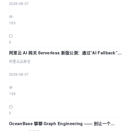
2026-08-07
|
153
|
0
阿里云 AI 网关 Serverless 新版公测：通过“AI Fallback”与
拓扑可视化构建 AI 流量治理底座
阿里云云原生
|
2026-08-07
|
139
|
0
OceanBase 聊聊 Graph Engineering —— 别让一个