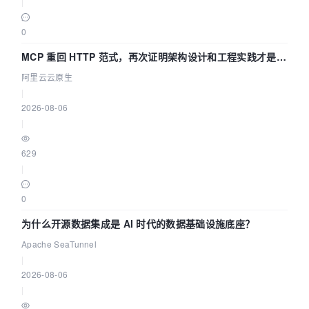
|
0
MCP 重回 HTTP 范式，再次证明架构设计和工程实践才是稀
缺资源
阿里云云原生
|
2026-08-06
|
629
|
0
为什么开源数据集成是 AI 时代的数据基础设施底座？
Apache SeaTunnel
|
2026-08-06
|