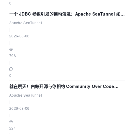
0
一个 JDBC 参数引发的架构演进：Apache SeaTunnel 如何
解决数据同步中的“定时 Flush”难题
Apache SeaTunnel
|
2026-08-06
|
796
|
0
就在明天！白鲸开源与你相约 Community Over Code
Asia 2026 主题演讲！
Apache SeaTunnel
|
2026-08-06
|
224