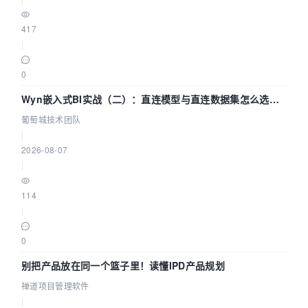
417
|
0
Wyn嵌入式BI实战（二）：直连模型与直连数据集怎么选，
参数为什么不生效？| 葡萄城技术团队
葡萄城技术团队
|
2026-08-07
|
114
|
0
别把产品放在同一个篮子里！读懂IPD产品规划
禅道项目管理软件
|