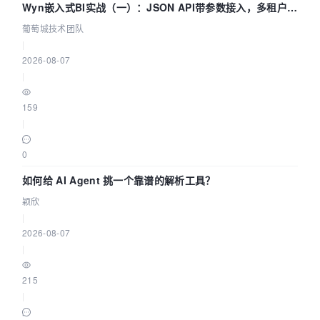
Wyn嵌入式BI实战（一）：JSON API带参数接入，多租户数
据源配置指南 | 葡萄城技术团队
葡萄城技术团队
|
2026-08-07
|
159
|
0
如何给 AI Agent 挑一个靠谱的解析工具？
颖欣
|
2026-08-07
|
215
|