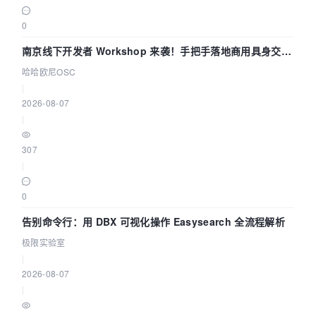
0
南京线下开发者 Workshop 来袭！手把手落地商用具身交互
智能 Agent 应用
哈哈欧尼OSC
|
2026-08-07
|
307
|
0
告别命令行：用 DBX 可视化操作 Easysearch 全流程解析
极限实验室
|
2026-08-07
|