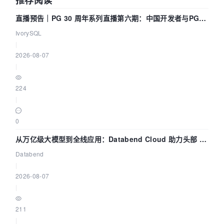
推荐阅读
直播预告｜PG 30 周年系列直播第六期：中国开发者与PG内
核——我们改得动吗？我们贡献了什么？
IvorySQL
|
2026-08-07
|
224
|
0
从万亿级大模型到全线应用：Databend Cloud 助力头部 AI
企业构建全链路 Trace 数据管道
Databend
|
2026-08-07
|
211
|