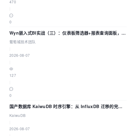
470
|
0
Wyn嵌入式BI实战（三）：仪表板筛选器+报表查询面板，参
数联动全闭环
葡萄城技术团队
|
2026-08-07
|
127
|
0
国产数据库 KaiwuDB 时序引擎：从 InfluxDB 迁移的完整
技术路径
KaiwuDB
|
2026-08-07
|