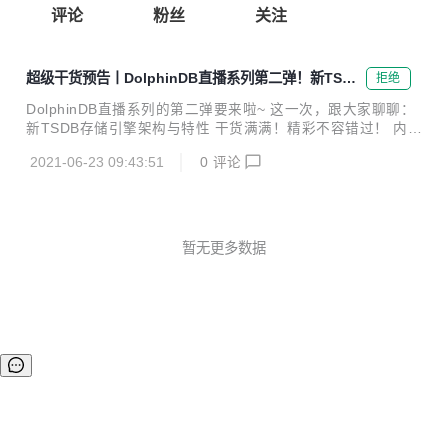
评论
粉丝
关注
超级干货预告丨DolphinDB直播系列第二弹！新TSDB
拒绝
存储引擎架构与特性
DolphinDB直播系列的第二弹要来啦~ 这一次，跟大家聊聊：
新TSDB存储引擎架构与特性 干货满满！精彩不容错过！ 内容
介绍 1. 为什么要开发新的TSDB存储引擎？ 随着TSDB的快速
2021-06-23 09:43:51
0
评论
普及，TSDB面对的应用场景也越来越复杂。写数据时，既要
能满足海量时间线的快速写入，又要保持存储的低成本，还能
满足乱序状态下自动去重等特性。读数据时，既能极速读取每
跟时间线最新的状态，高并发高速读取多跟时间线一段时间内
的数据，也能快速完成对全量（或大量）时间线一段时间内的
暂无更多数据
数据统计分析。我们针对这样多样化的场景开发了一个新的存
储引擎TSDB。TSDB能够支持上述场景下更高效的写入与查
询，并支持我们之前提供的...