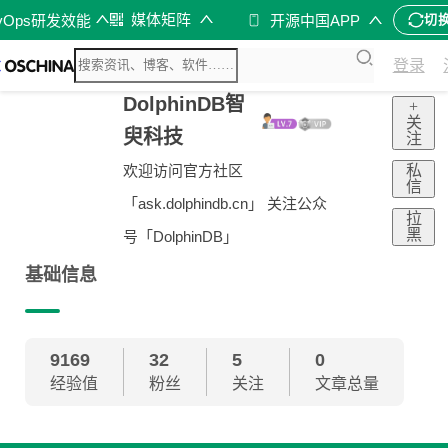
媒体矩阵
vOps研发效能
开源中国APP
切
登录
DolphinDB智
+
关
臾科技
注
私
欢迎访问官方社区
信
「ask.dolphindb.cn」 关注公众
拉
黑
号「DolphinDB」
基础信息
9169
32
5
0
经验值
粉丝
关注
文章总量