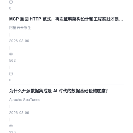
0
MCP 重回 HTTP 范式，再次证明架构设计和工程实践才是稀
缺资源
阿里云云原生
|
2026-08-06
|
562
|
0
为什么开源数据集成是 AI 时代的数据基础设施底座？
Apache SeaTunnel
|
2026-08-06
|
236