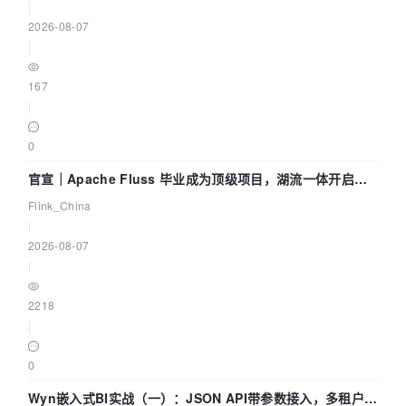
|
2026-08-07
|
167
|
0
官宣｜Apache Fluss 毕业成为顶级项目，湖流一体开启
Agentic Lake 全面实时化时代
Flink_China
|
2026-08-07
|
2218
|
0
Wyn嵌入式BI实战（一）：JSON API带参数接入，多租户数