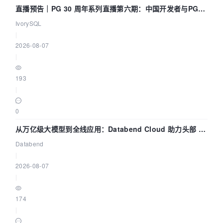
直播预告｜PG 30 周年系列直播第六期：中国开发者与PG内
核——我们改得动吗？我们贡献了什么？
IvorySQL
|
2026-08-07
|
193
|
0
从万亿级大模型到全线应用：Databend Cloud 助力头部 AI
企业构建全链路 Trace 数据管道
Databend
|
2026-08-07
|
174
|