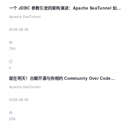
一个 JDBC 参数引发的架构演进：Apache SeaTunnel 如何
解决数据同步中的“定时 Flush”难题
Apache SeaTunnel
|
2026-08-06
|
769
|
0
就在明天！白鲸开源与你相约 Community Over Code
Asia 2026 主题演讲！
Apache SeaTunnel
|
2026-08-06
|
208
|