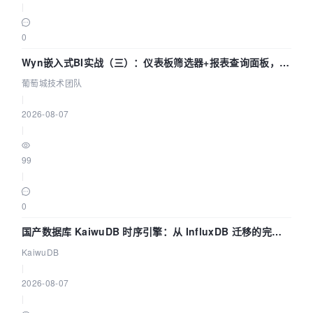
|
0
Wyn嵌入式BI实战（三）：仪表板筛选器+报表查询面板，参
数联动全闭环
葡萄城技术团队
|
2026-08-07
|
99
|
0
国产数据库 KaiwuDB 时序引擎：从 InfluxDB 迁移的完整
技术路径
KaiwuDB
|
2026-08-07
|