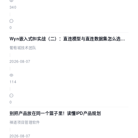
340
|
0
Wyn嵌入式BI实战（二）：直连模型与直连数据集怎么选，
参数为什么不生效？| 葡萄城技术团队
葡萄城技术团队
|
2026-08-07
|
114
|
0
别把产品放在同一个篮子里！读懂IPD产品规划
禅道项目管理软件
|
2026-08-07