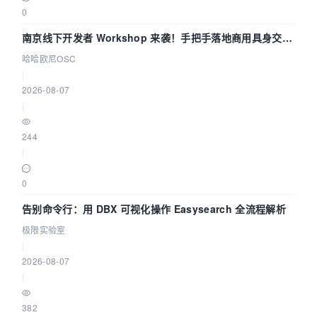
0
南京线下开发者 Workshop 来袭！手把手落地商用具身交互
智能 Agent 应用
哈哈欧尼OSC
|
2026-08-07
|
244
|
0
告别命令行：用 DBX 可视化操作 Easysearch 全流程解析
极限实验室
|
2026-08-07
|
382