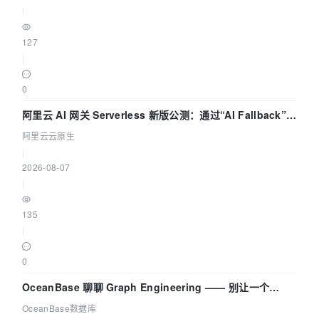
|
127
|
0
阿里云 AI 网关 Serverless 新版公测：通过“AI Fallback”与
拓扑可视化构建 AI 流量治理底座
阿里云云原生
|
2026-08-07
|
135
|
0
OceanBase 聊聊 Graph Engineering —— 别让一个
Agent 既当运动员又
OceanBase数据库