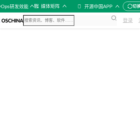
媒体矩阵
vOps研发效能
开源中国APP
切
登录