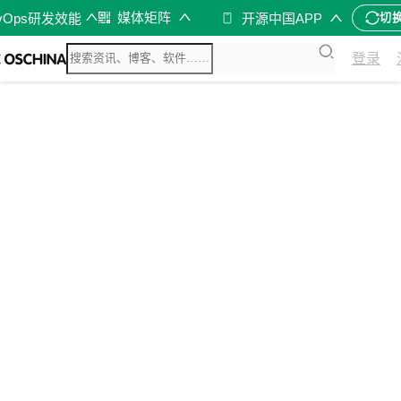
媒体矩阵
vOps研发效能
开源中国APP
切
登录