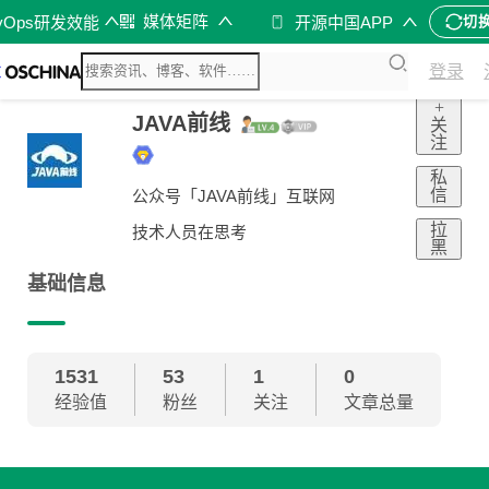
媒体矩阵
vOps研发效能
开源中国APP
切
登录
+
JAVA前线
关
注
私
信
公众号「JAVA前线」互联网
拉
技术人员在思考
黑
基础信息
1531
53
1
0
经验值
粉丝
关注
文章总量