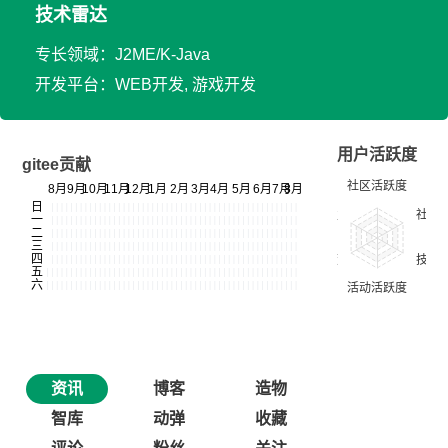
技术雷达
专长领域：J2ME/K-Java
开发平台：WEB开发, 游戏开发
用户活跃度
gitee贡献
资讯
博客
造物
智库
动弹
收藏