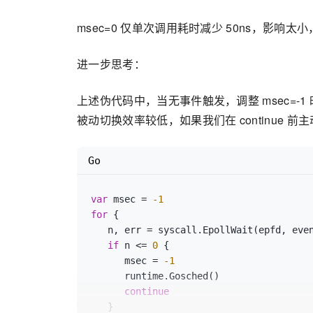
msec=0 仅单次调用耗时减少 50ns，影
进一步思考：
上述伪代码中，当无事件触发，调整 msec=-1 时，直接
被动切换效率较低，如果我们在 continue 前
Go
var
 msec = 
-1
for
 {

   n, err = syscall.EpollWait(epfd, events, msec)

if
 n <= 
0
 {

      msec = 
-1
      runtime.Gosched()

continue
   }
