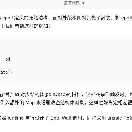
展开代码
▼
统层 epoll 定义的原始结构；而对外版本则对其做了封装，将 epoll_da
在源码里我们看到这样的逻辑：
= pd

v.data) 直接存储了 fd 对应结构体(pollDesc)的指针，这
要引入额外的 Map 来增删改查结构体对象，这样性能肯定相差
而仿照 runtime 自行设计了 EpollWait 调用，同样采用 unsa
。