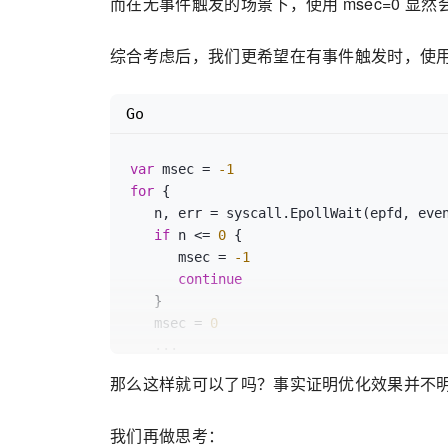
而在无事件触发的场景下，使用 msec=0 显
综合考虑后，我们更希望在有事件触发时，使用 m
Go
var
 msec = 
-1
for
 {

   n, err = syscall.EpollWait(epfd, events, msec)

if
 n <= 
0
 {

      msec = 
-1
continue
   }

   msec = 
0
   ...

那么这样就可以了吗？事实证明优化效果并不
我们再做思考：