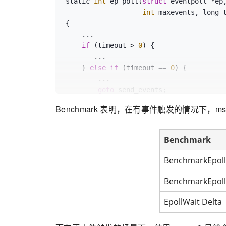
static 
int
 ep_poll(
struct
 eventpoll *ep
int
 maxevents, long t
{

    ...

if
 (timeout > 
0
) {

       ...

    } 
else
if
 (timeout == 
0
) {

        ...

goto
 send_events;

    }

Benchmark 表明，在有事件触发的情况下，ms
fetch_events:

    ...

Benchmark
if
 (eavail)

goto
 send_events;

BenchmarkEpoll
send_events:

BenchmarkEpoll
EpollWait Delta