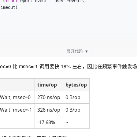
, 
struct
 epoll_event __user *events,

imeout)

展开代码
▼
ec=0 比 msec=-1 调用要快 18% 左右，因此在频繁事件触
time/op
bytes/op
Wait, msec=0
270 ns/op
0 B/op
Wait, msec=-1
328 ns/op
0 B/op
-17.68%
~