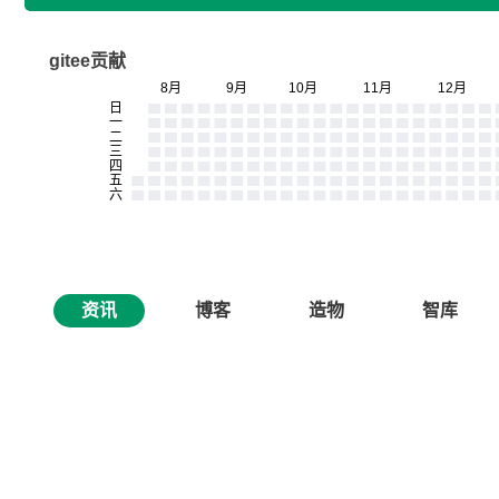
gitee贡献
资讯
博客
造物
智库